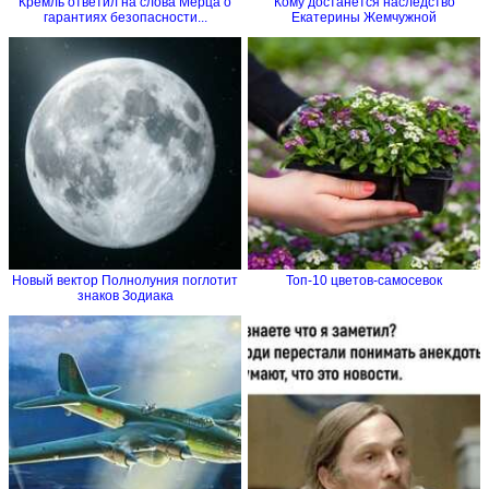
Кремль ответил на слова Мерца о
Кому достанется наследство
гарантиях безопасности...
Екатерины Жемчужной
Новый вектор Полнолуния поглотит
Топ-10 цветов-самосевок
знаков Зодиака