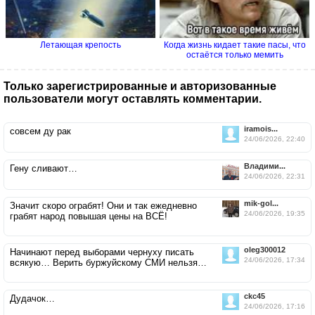
Летающая крепость
Когда жизнь кидает такие пасы, что
остаётся только мемить
Только зарегистрированные и авторизованные
пользователи могут оставлять комментарии.
iramois...
совсем ду рак
24/06/2026, 22:40
Владими...
Гену сливают…
24/06/2026, 22:31
mik-gol...
Значит скоро ограбят! Они и так ежедневно
24/06/2026, 19:35
грабят народ повышая цены на ВСЁ!
oleg300012
Начинают перед выборами чернуху писать
24/06/2026, 17:34
всякую… Верить буржуйскому СМИ нельзя…
ckc45
Дудачок…
24/06/2026, 17:16