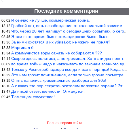
Последние комментарии
И сейчас не лучше, коммерческая война.
06:02
Граблей нет, есть освобождение от колониальной зависимости, это
13:12
Что, через 20 лет, напишут о сегодняшних событиях, о сегодняшней
10:43
Я там в это время был в командировке.Было, было…
08:45
За ними охотятся и их убивают, не ужели не понял?
13:36
Маргинал б…
13:33
А коммунистов воры сажать не собираются ???
13:34
Скорее здесь политика, а не криминал. Хотя эти два понятия начин
14:14
во время войны надо и наказывать по законам военного времени, а
00:09
Только у Роспотребнадзора всегда и все в порядке! Когда касается
18:42
Это нам грозит пожизненное, если только грозно посмотреть в их с
18:29
Опять начались криминальные разборки аля 90е!
18:15
А с каких это пор секретоносителям положена охрана? Это его зада
18:10
Да никой ответственности. Отмажутся.
13:47
Тюменцам сочувствие!
09:45
Полная версия сайта