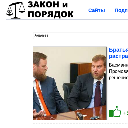
Сайты
Подп
Брать
растра
Басманн
Промсвя
решение
+