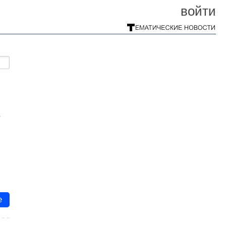
войти
в
е