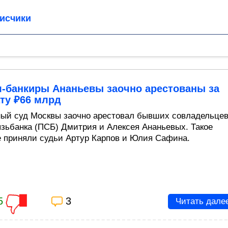
исчики
я-банкиры Ананьевы заочно арестованы за
ту ₽66 млрд
ый суд Москвы заочно арестовал бывших совладельце
зьбанка (ПСБ) Дмитрия и Алексея Ананьевых. Такое
 приняли судьи Артур Карпов и Юлия Сафина.
5
3
Читать дале