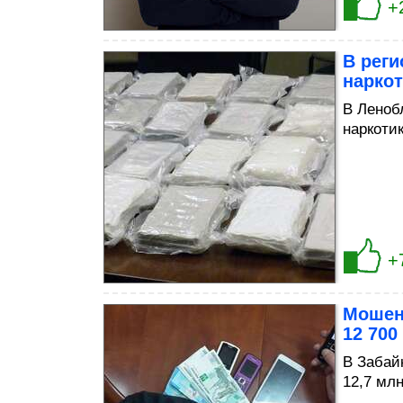
+
В рег
нарко
В Леноб
наркоти
+
Мошенн
12 700
В Забай
12,7 мл