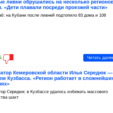
е ливни обрушились на несколько регионо
. «Дети плавали посреди проезжей части»
б: на Кубани после ливней подтопило 83 дома и 108
5
Читать дале
натор Кемеровской области Илья Середюк —
м Кузбасса. «Регион работает в сложнейши
иях»
тор Середюк: в Кузбассе удалось избежать массового
ства шахт