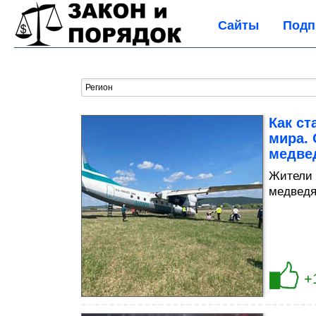
Сайты
Подп
Как ст
мира. 
медве
Жители 
медвед
+