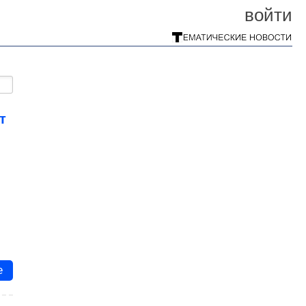
войти
т
е