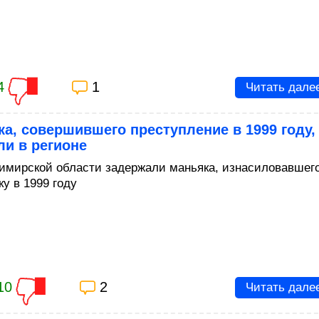
4
1
Читать дале
а, совершившего преступление в 1999 году,
и в регионе
имирской области задержали маньяка, изнасиловавшег
у в 1999 году
10
2
Читать дале