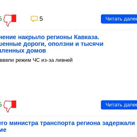
5
5
Читать дале
нение накрыло регионы Кавказа.
шенные дороги, оползни и тысячи
пленных домов
 ввели режим ЧС из-за ливней
5
Читать дале
го министра транспорта региона задержали 
ме