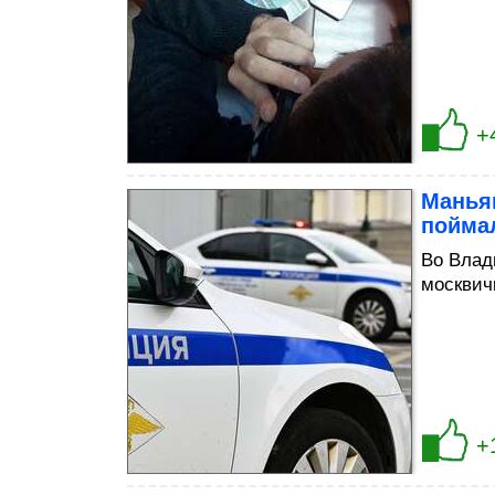
+
Маньяк
поймал
Во Влад
москвичк
+