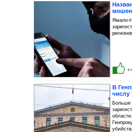
Назва
мошен
Ямало-Н
зарегис
регионов
+
В Ген
числу 
Больше 
зарегис
области
Генпрок
убийств