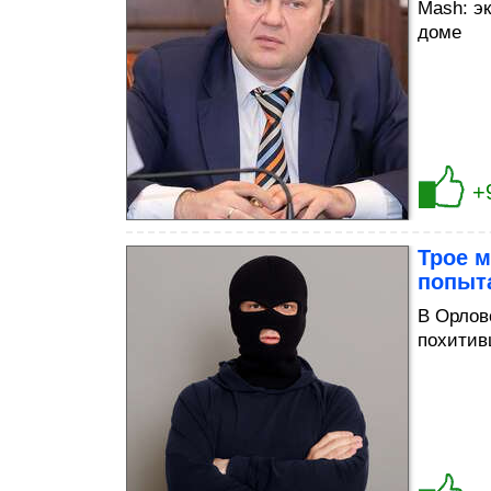
Mash: э
доме
+
Трое м
попыта
В Орлов
похитив