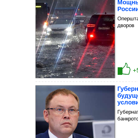
Мощны
России
Опершта
дворов
+
Губер
будуще
услов
Губерна
банкрот