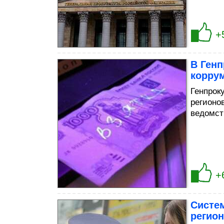
+
В Генп
корру
Генпрок
регионо
ведомст
+
Систе
регион