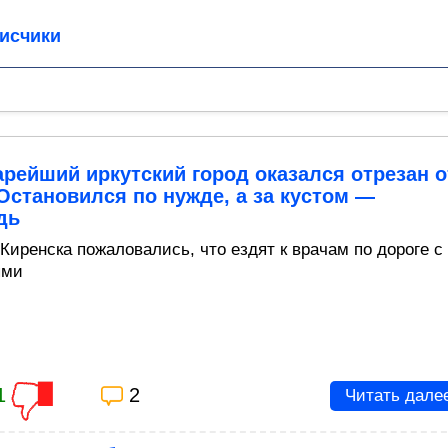
исчики
арейший иркутский город оказался отрезан о
Остановился по нужде, а за кустом —
дь
Киренска пожаловались, что ездят к врачам по дороге с
ями
1
2
Читать дале