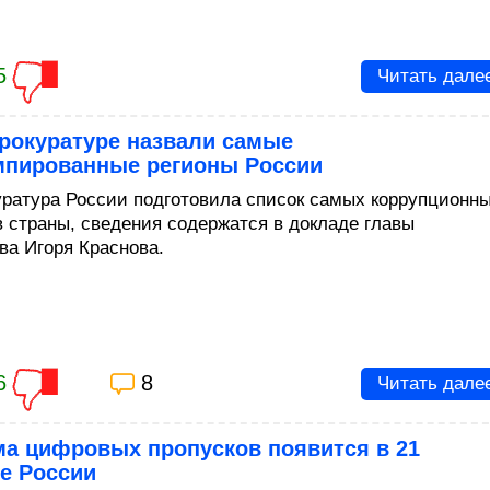
5
Читать дале
рокуратуре назвали самые
мпированные регионы России
уратура России подготовила список самых коррупционн
в страны, сведения содержатся в докладе главы
ва Игоря Краснова.
6
8
Читать дале
ма цифровых пропусков появится в 21
е России