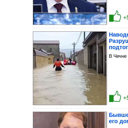
+
Навод
Разру
подто
В Чечне
+
Бывше
его до