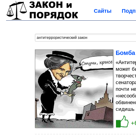
Сайты
Подп
Бомба 
«Антите
может б
творчес
сенатор
почти н
«несооб
обвинен
сидишь в
+