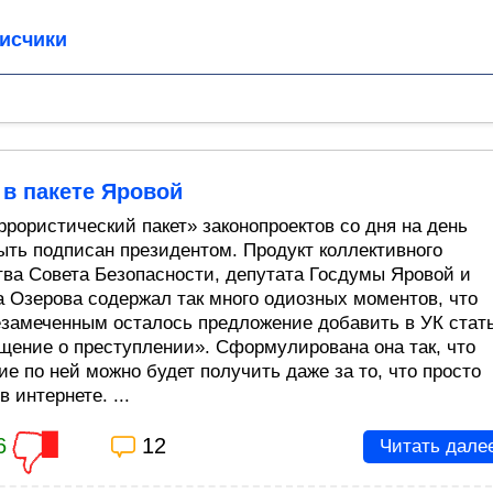
исчики
в пакете Яровой
ррористический пакет» законопроектов со дня на день
ыть подписан президентом. Продукт коллективного
тва Совета Безопасности, депутата Госдумы Яровой и
а Озерова содержал так много одиозных моментов, что
езамеченным осталось предложение добавить в УК стат
щение о преступлении». Сформулирована она так, что
ие по ней можно будет получить даже за то, что просто
 интернете. ...
6
12
Читать дале