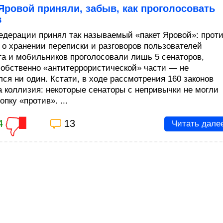
Яровой приняли, забыв, как проголосовать
в
едерации принял так называемый «пакет Яровой»: прот
 о хранении переписки и разговоров пользователей
та и мобильников проголосовали лишь 5 сенаторов,
собственно «антитеррористической» части — не
лся ни один. Кстати, в ходе рассмотрения 160 законов
а коллизия: некоторые сенаторы с непривычки не могли
опку «против». ...
4
13
Читать дале