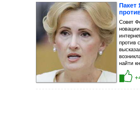
Пакет 
проти
Совет Ф
новации
интерне
против 
высказа
возникл
найти кн
+