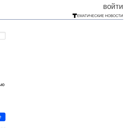
войти
ью
е