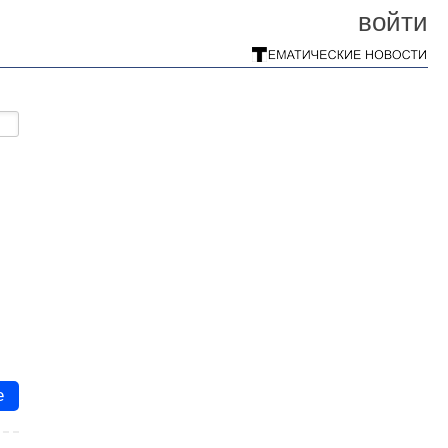
войти
е