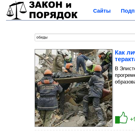
Сайты
Подп
Как л
теракт
В Элист
прогрем
образов
+