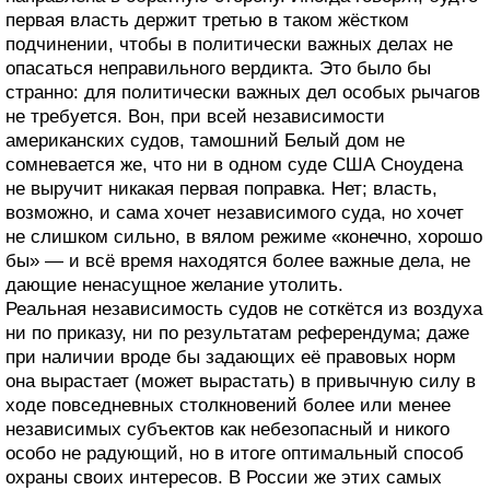
первая власть держит третью в таком жёстком
подчинении, чтобы в политически важных делах не
опасаться неправильного вердикта. Это было бы
странно: для политически важных дел особых рычагов
не требуется. Вон, при всей независимости
американских судов, тамошний Белый дом не
сомневается же, что ни в одном суде США Сноудена
не выручит никакая первая поправка. Нет; власть,
возможно, и сама хочет независимого суда, но хочет
не слишком сильно, в вялом режиме «конечно, хорошо
бы» — и всё время находятся более важные дела, не
дающие ненасущное желание утолить.
Реальная независимость судов не соткётся из воздуха
ни по приказу, ни по результатам референдума; даже
при наличии вроде бы задающих её правовых норм
она вырастает (может вырастать) в привычную силу в
ходе повседневных столкновений более или менее
независимых субъектов как небезопасный и никого
особо не радующий, но в итоге оптимальный способ
охраны своих интересов. В России же этих самых