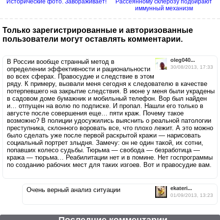
Исторические фото. Завораживает!
Рассеянному склерозу подбирают
иммунный механизм
Только зарегистрированные и авторизованные
пользователи могут оставлять комментарии.
oleg040...
В России вообще странный метод в
30/08/2013, 17:33
определении эффективности и рациональности
во всех сферах. Правосудие и следствие в этом
ряду. К примеру, вызвали меня сегодня к следователю в качестве
потерпевшего на закрытие следствия. В июне у меня были украдены
в садовом доме бумажник и мобильный телефон. Вор был найден
и… отпущен на волю по подписке. И пропал. Нашли его только в
августе после совершения еще… пяти краж. Почему такое
возможно? В полиции удосужились выяснить о реальной патологии
преступника, склонного воровать все, что плохо лежит. А это можно
было сделать уже после первой раскрытой кражи — нарисовать
социальный портрет злыдня. Замечу: он не один такой, их сотни,
попавших колесо судьбы. Тюрьма — свобода — безработица —
кража — тюрьма… Реабилитации нет и в помине. Нет госпрограммы
по созданию рабочих мест для таких изгоев. Вот и правосудие вам.
ekateri...
Очень верный анализ ситуации
01/09/2013, 13:23
Последние комментарии