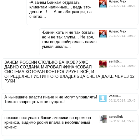
Алекс Чех
-А зачем Банкам отдавать
09/11/2014, 18:28
клиентам наличные..., ведь это-
деньги...! … А не абстракция, на
счетах…
Алекс Чех
-Банки хоть и не так богаты,
09/11/2014, 19:10
но и не так глупы… Не зря,
там вегда собиралась самая
умная шваль…
serlit5...
ЗАЧЕМ РОССИИ СТОЛЬКО БАНКОВ? УЖЕ
09/11/2014, 15:50
ДАВНО СОЗДАНА МИРОВАЯ ФИНАНСОВАЯ
СИСТЕМА КОТОРАЯ КОНТРОЛИРУЕТ ВСЁ, И
ОПРЕДЕЛЯЕТ ИСТИННОГО ВЛАДЕЛЬЦА СЧЁТА ДАЖЕ ЧЕРЕЗ 12
РУКИ
vasilii...
А нынешние власти иначе и не могут управлять!
09/11/2014, 15:49
Только запрещать и не пущать!
seredink
похоже поступают банки америки во времена
09/11/2014, 15:48
кризиса, видимо росия впала в необявленый
кризис