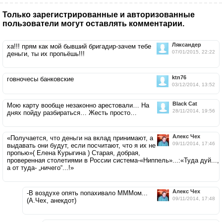
Только зарегистрированные и авторизованные
пользователи могут оставлять комментарии.
Ляксандер
ха!!! прям как мой бывший бригадир-зачем тебе
07/01/2015, 22:22
деньги, ты их пропьёшь!!!
ktn76
говночесы банковские
03/12/2014, 13:52
Black Cat
Мою карту вообще незаконно арестовали… На
28/11/2014, 19:56
днях пойду разбираться… Жесть просто…
Алекс Чех
«Получается, что деньги на вклад принимают, а
09/11/2014, 17:46
выдавать они будут, если посчитают, что я их не
пропью»( Елена Курыгина ) Старая, добрая,
проверенная столетиями в России система-«Ниппель»...:«Туда дуй...,
а от туда- „ничего“...!»
Алекс Чех
-В воздухе опять попахивало МММом...
09/11/2014, 17:48
(А.Чех, анекдот)