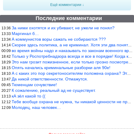
Ещё комментарии ↓
Последние комментарии
За ними охотятся и их убивают, не ужели не понял?
13:36
Маргинал б…
13:33
А коммунистов воры сажать не собираются ???
13:34
Скорее здесь политика, а не криминал. Хотя эти два понятия начин
14:14
во время войны надо и наказывать по законам военного времени, а
00:09
Только у Роспотребнадзора всегда и все в порядке! Когда касается
18:42
Это нам грозит пожизненное, если только грозно посмотреть в их с
18:29
Опять начались криминальные разборки аля 90е!
18:15
А с каких это пор секретоносителям положена охрана? Это его зада
18:10
Да никой ответственности. Отмажутся.
13:47
Тюменцам сочувствие!
09:45
К сожалению, реальный ад не существует.
20:27
кА зёл какой то ((
13:13
Тебе вообще охрана не нужна, ты никакой ценности не представляеш
12:12
Молодец, наш человек…
12:09