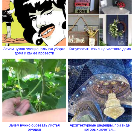
Зачем нужна эмоциональная уборка
Как украсить крыльцо частного дома
дома и как её провести
Зачем нужно обрезать листья
Архитектурные шедевры, при виде
огурцов
которых хочется...