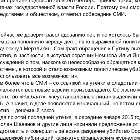
ой причине подписантов всего четверо, причем таких, 
ганах государственной власти России. Поэтому они см
едствием и обществом, отметил собеседник СМИ.
ейчас же доверия расследованию нет, и не хотелось бы
мцова пополнило череду дел с явно выраженной полити
дчеркнул Мерзликин. Сам факт обращения к Путину в
отив, в частности, выступал соратник Немцова Илья Я
суждений о том, насколько целесообразно обращаться 
стемы, в которой и стало возможным политическое уби
спользовать все возможности».
м более что в СМИ – со ссылкой на утечки в следствии
являются все новые версии произошедшего. Согласно м
ентство «Росбалт», «неустановленные лица» выделили 
б. А значит, в деле появляется изначальный, но потом
тив – денежный заказ.
дя по этой последней утечке, в середине января 2015 г
слан Шаванов и другие лица «приняли предложение от
дготовить и совершить за вознаграждение убийство Бор
ддержкой публикаций карикатур французским журналом C