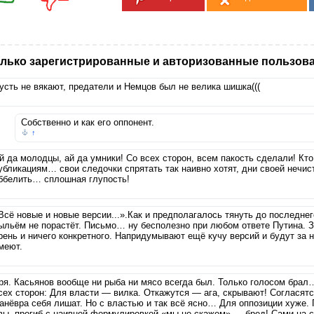
лько зарегистрированные и авторизованные пользова
усть не вякают, предатели и Немцов был не велика шишка(((
Собственно и как его оппонент.
↑
й да молодцы, ай да умники! Со всех сторон, всем пакость сделали! Кто
убликациям… свои следочки спрятать так наивно хотят, дни своей нечис
ббелить… сплошная глупость!
Всё новые и новые версии...».Как и предполагалось тянуть до последнег
ыльём не порастёт. Письмо… ну бесполезно при любом ответе Путина. З
рень и ничего конкретного. Напридумывают ещё кучу версий и будут за н
меют.
ря. Касьянов вообще ни рыба ни мясо всегда был. Только голосом брал
сех сторон: Для власти — вилка. Откажутся — ага, скрывают! Согласят
анёвра себя лишат. Но с властью и так всё ясно… Для оппозиции хуже. 
вы, прогиб с наивной формулировкой «мы не скажем» — бред! Сами на 