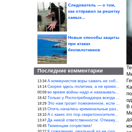
Следователь — о том,
как отправил за решетку
самых...
Новые способы защиты
при атаках
беспилотников
Те
Последние комментарии
Ме
Ге
А коммунистов воры сажать не собираются ???
13:34
Скорее здесь политика, а не криминал. Хотя эти два понятия начин
Ка
14:14
во время войны надо и наказывать по законам военного времени, а
00:09
по
Только у Роспотребнадзора всегда и все в порядке! Когда касается
18:42
од
Это нам грозит пожизненное, если только грозно посмотреть в их с
18:29
В 
Опять начались криминальные разборки аля 90е!
18:15
Ме
А с каких это пор секретоносителям положена охрана? Это его зада
18:10
до
Да никой ответственности. Отмажутся.
13:47
Тюменцам сочувствие!
ко
09:45
К сожалению, реальный ад не существует.
20:27