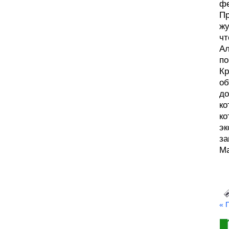
фе
Пр
жу
чт
Ал
по
Кр
об
до
ко
ко
эк
за
Ма
« 