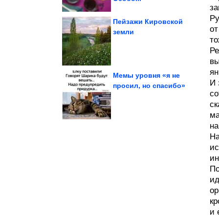
за
Ру
Пейзажи Кировской
от
земли
то
премьеры своих...
которые не дожили до
Советские актёры,
Ре
вы
ян
Мемы уровня «я не
И 
просил, но спасибо»
со
варить рис,...
Азии. Как промывать и
ск
Способ из Средней
ма
на
На
ис
ин
По
ид
ор
кр
и 