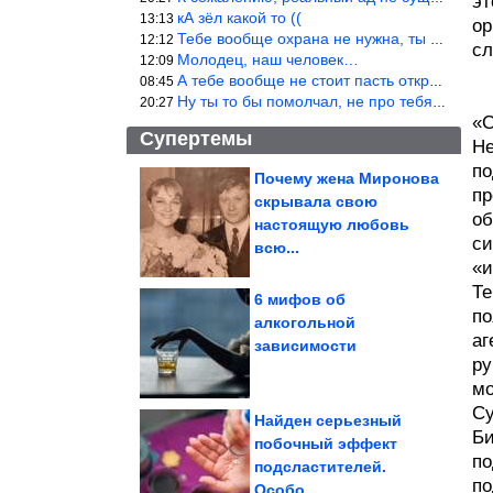
эт
кА зёл какой то ((
13:13
ор
Тебе вообще охрана не нужна, ты никакой ценности не представляеш
12:12
сл
Молодец, наш человек…
12:09
А тебе вообще не стоит пасть открывать! Не с тобой общаются!
08:45
Ну ты то бы помолчал, не про тебя речь.
20:27
«С
Супертемы
Не
по
Почему жена Миронова
пр
скрывала свою
Доказательства того,
об
что дети и домашние
настоящую любовь
животные...
си
всю...
«и
Те
6 мифов об
по
алкогольной
аг
Как стирать постельное
зависимости
бельё, чтобы оно
хрустело как в...
ру
мо
Су
Найден серьезный
Би
побочный эффект
по
подсластителей.
В учебниках истории изменили формулировки о холопах,...
по
Особо...