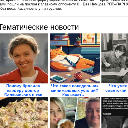
ами пошли на поклон к главному оппоненту !!.. Без Немцова РПР–ПАРН
 без веса, Касьянов глуп и труслив.
Тематические новости
Почему бросила
Что такое понедельник
Что умел
карьеру доктор
минимальных усилий?
советский
Белянчикова и как
Как начать...
выглядит...