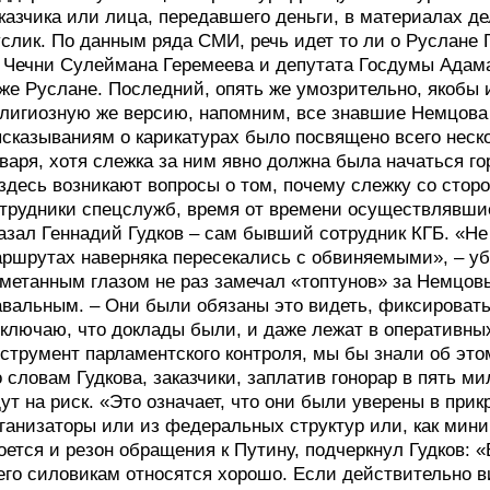
казчика или лица, передавшего деньги, в материалах д
слик. По данным ряда СМИ, речь идет то ли о Руслане 
 Чечни Сулеймана Геремеева и депутата Госдумы Адама
же Руслане. Последний, опять же умозрительно, якобы и
лигиозную же версию, напомним, все знавшие Немцова
сказываниям о карикатурах было посвящено всего неско
варя, хотя слежка за ним явно должна была начаться го
здесь возникают вопросы о том, почему слежку со сто
трудники спецслужб, время от времени осуществлявши
азал Геннадий Гудков – сам бывший сотрудник КГБ. «Не
ршрутах наверняка пересекались с обвиняемыми», – убе
метанным глазом не раз замечал «топтунов» за Немцо
вальным. – Они были обязаны это видеть, фиксировать 
ключаю, что доклады были, и даже лежат в оперативны
струмент парламентского контроля, мы бы знали об это
 словам Гудкова, заказчики, заплатив гонорар в пять м
ут на риск. «Это означает, что они были уверены в прик
ганизаторы или из федеральных структур или, как миним
оется и резон обращения к Путину, подчеркнул Гудков: 
его силовикам относятся хорошо. Если действительно 