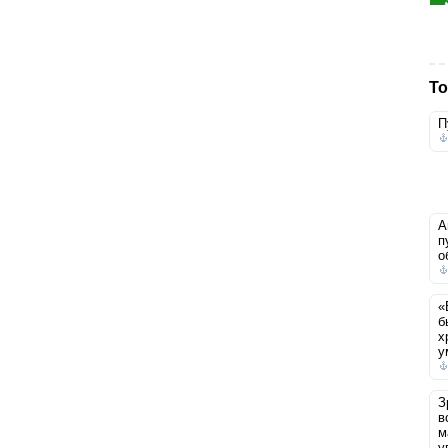
То
П
А
п
о
«
б
х
у
З
в
м
у