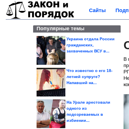
Сайты
Подп
Популярные темы
Украина отдала России
гражданских,
захваченных ВСУ в...
В 
пр
Что известно о его 18-
РП
летней супруге?
Не
Напавший на...
ко
На Урале арестовали
одного из
подозреваемых в
избиении...