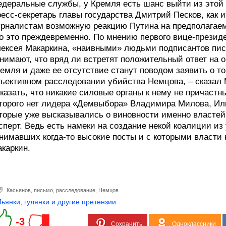
деральные службы, у Кремля есть шанс выйти из этой
есс-секретарь главы государства Дмитрий Песков, как 
рналистам возможную реакцию Путина на предполагаем
о это преждевременно. По мнению первого вице-презид
ексея Макаркина, «наивными» людьми подписантов пис
нимают, что вряд ли встретят положительный ответ на 
емля и даже ее отсутствие станут поводом заявить о т
ъективном расследовании убийства Немцова, – сказал 
казать, что никакие силовые органы к нему не причаст
торого нет лидера «Демвыбора» Владимира Милова, Иль
торые уже высказывались о виновности именно властей
сперт. Ведь есть намеки на создание некой коалиции и
нимавших когда-то высокие посты и с которыми власти к
каркин.
Касьянов
,
письмо
,
расследование
,
Немцов
Пьянки, гулянки и другие претензии
-3
Сохранить
Одноклассники