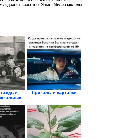
АС сдохнет вероятно. Яшин, Милов молоды
 каждый
Приколы и картинки
 школьник