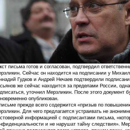
кст письма готов и согласован, подтвердил ответстве
рзликин. Сейчас он находится на подписании у Михаи
ннадий Гудков и Андрей Нечаев подтвердили подписани
сьянов же сейчас находится за пределами России, одн
дписаться, уточнил Мерзликин. После этого документ б
новременно опубликован.
письме прежде всего содержится «призыв по повышени
рзликин. Для чего предлагается устраивать не анонимн
стоверной информацией с подписантами письма, «кот
нфиденциальности и не нарушат тайну следствия». Мерз