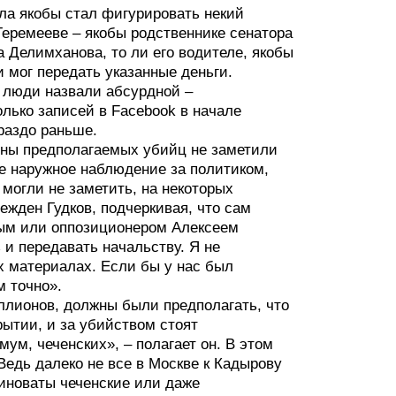
ела якобы стал фигурировать некий
Геремееве – якобы родственнике сенатора
 Делимханова, то ли его водителе, якобы
 мог передать указанные деньги.
 люди назвали абсурдной –
лько записей в Facebook в начале
раздо раньше.
роны предполагаемых убийц не заметили
е наружное наблюдение за политиком,
 могли не заметить, на некоторых
жден Гудков, подчеркивая, что сам
вым или оппозиционером Алексеем
и передавать начальству. Я не
х материалах. Если бы у нас был
м точно».
иллионов, должны были предполагать, что
рытии, и за убийством стоят
ум, чеченских», – полагает он. В этом
«Ведь далеко не все в Москве к Кадырову
виноваты чеченские или даже