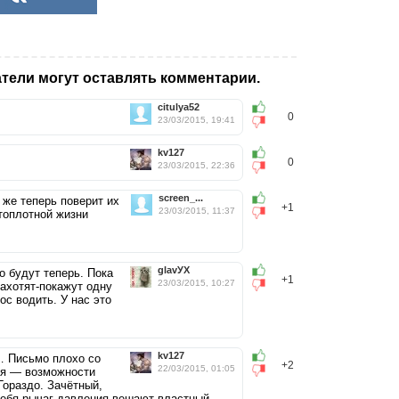
тели могут оставлять комментарии.
citulya52
0
23/03/2015, 19:41
kv127
0
23/03/2015, 22:36
screen_...
 же теперь поверит их
+1
23/03/2015, 11:37
топлотной жизни
glavУХ
о будут теперь. Пока
+1
23/03/2015, 10:27
ахотят-покажут одну
ос водить. У нас это
kv127
… Письмо плохо со
+2
22/03/2015, 01:05
ся — возможности
Гораздо. Зачётный,
себя рычаг давления вешают властный.