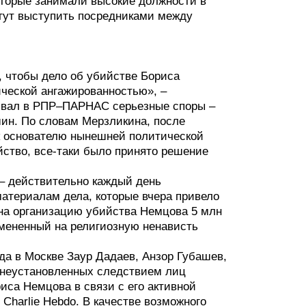
которые занимали высокие должности в
огут выступить посредниками между
, чтобы дело об убийстве Бориса
ческой ангажированностью», –
ызвал в РПР–ПАРНАС серьезные споры –
шин. По словам Мерзликина, после
к основателю нынешней политической
йство, все-таки было принято решение
 – действительно каждый день
атериалам дела, которые вчера привело
на организацию убийства Немцова 5 млн
 смененный на религиозную ненависть
ода в Москве Заур Дадаев, Анзор Губашев,
 неустановленных следствием лиц
иса Немцова в связи с его активной
harlie Hebdo. В качестве возможного