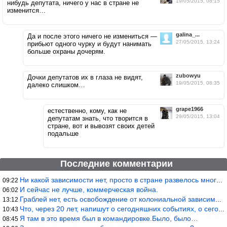
19/05/2015, 08:15
нибудь депутата, ничего у нас в стране не
изменится…
galina_...
Да и после этого ничего не измениться —
27/05/2015, 13:24
прибьют одного чурку и будут нанимать
больше охраны дочерям.
zubowyu
Дочки депутатов их в глаза не видят,
19/05/2015, 08:35
далеко слишком…
grape1966
естественно, кому, как не
29/05/2015, 13:04
депутатам знать, что творится в
стране, вот и вывозят своих детей
подальше
Последние комментарии
Ни какой зависимости нет, просто в стране развелось много ипанут
09:22
И сейчас не лучше, коммерческая война.
06:02
Граблей нет, есть освобождение от колониальной зависимости, это
13:12
Что, через 20 лет, напишут о сегодняшних событиях, о сегодняшней
10:43
Я там в это время был в командировке.Было, было…
08:45