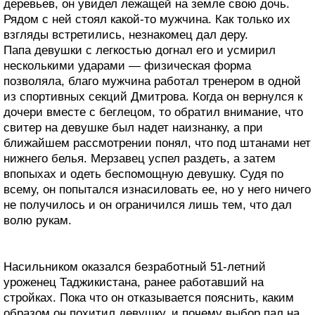
деревьев, он увидел лежащей на земле свою дочь.
Рядом с ней стоял какой-то мужчина. Как только их
взгляды встретились, незнакомец дал деру.
Папа девушки с легкостью догнал его и усмирил
несколькими ударами — физическая форма
позволяла, благо мужчина работал тренером в одной
из спортивных секций Дмитрова. Когда он вернулся к
дочери вместе с беглецом, то обратил внимание, что
свитер на девушке был надет наизнанку, а при
ближайшем рассмотрении понял, что под штанами нет
нижнего белья. Мерзавец успел раздеть, а затем
впопыхах и одеть беспомощную девушку. Судя по
всему, он попытался изнасиловать ее, но у него ничего
не получилось и он ограничился лишь тем, что дал
волю рукам.
Насильником оказался безработный 51-летний
уроженец Таджикистана, ранее работавший на
стройках. Пока что он отказывается пояснить, каким
образом он похитил девушку, и почему выбор пал на