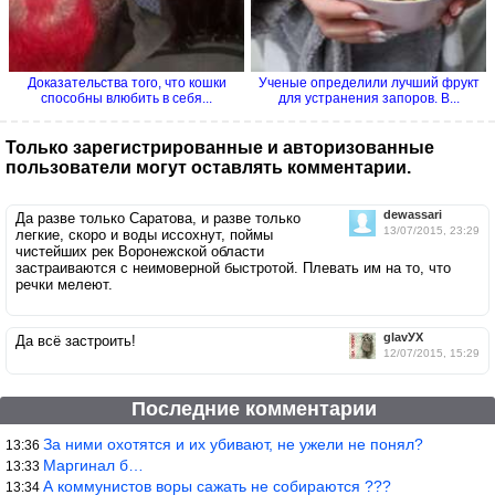
Доказательства того, что кошки
Ученые определили лучший фрукт
способны влюбить в себя...
для устранения запоров. В...
Только зарегистрированные и авторизованные
пользователи могут оставлять комментарии.
dewassari
Да разве только Саратова, и разве только
13/07/2015, 23:29
легкие, скоро и воды иссохнут, поймы
чистейших рек Воронежской области
застраиваются с неимоверной быстротой. Плевать им на то, что
речки мелеют.
glavУХ
Да всё застроить!
12/07/2015, 15:29
Последние комментарии
За ними охотятся и их убивают, не ужели не понял?
13:36
Маргинал б…
13:33
А коммунистов воры сажать не собираются ???
13:34