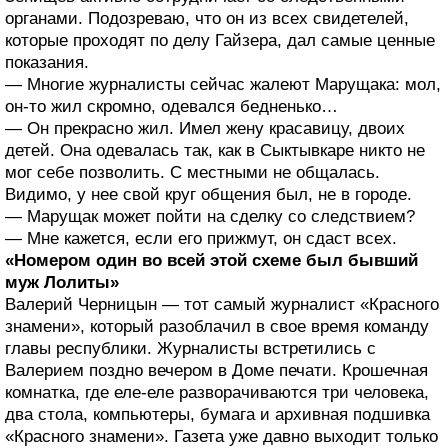
органами. Подозреваю, что он из всех свидетелей,
которые проходят по делу Гайзера, дал самые ценные
показания.
— Многие журналисты сейчас жалеют Марущака: мол,
он-то жил скромно, одевался бедненько…
— Он прекрасно жил. Имел жену красавицу, двоих
детей. Она одевалась так, как в Сыктывкаре никто не
мог себе позволить. С местными не общалась.
Видимо, у нее свой круг общения был, не в городе.
— Марущак может пойти на сделку со следствием?
— Мне кажется, если его прижмут, он сдаст всех.
«Номером один во всей этой схеме был бывший
муж Лолиты»
Валерий Черницын — тот самый журналист «Красного
знамени», который разоблачил в свое время команду
главы республики. Журналисты встретились с
Валерием поздно вечером в Доме печати. Крошечная
комнатка, где еле-еле разворачиваются три человека,
два стола, компьютеры, бумага и архивная подшивка
«Красного знамени». Газета уже давно выходит только