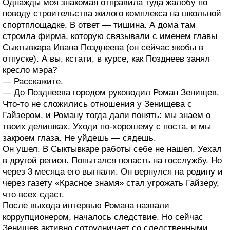
Однажды моя знакомая отправила туда жалобу по
поводу строительства жилого комплекса на школьной
спортплощадке. В ответ — тишина. А дома там
строила фирма, которую связывали с именем главы
Сыктывкара Ивана Позднеева (он сейчас якобы в
отпуске). А вы, кстати, в курсе, как Позднеев занял
кресло мэра?
— Расскажите.
— До Позднеева городом руководил Роман Зенищев.
Что-то не сложились отношения у Зенищева с
Гайзером, и Роману тогда дали понять: мы знаем о
твоих делишках. Уходи по-хорошему с поста, и мы
закроем глаза. Не уйдешь — сядешь.
Он ушел. В Сыктывкаре работы себе не нашел. Уехал
в другой регион. Попытался попасть на госслужбу. Но
через 3 месяца его выгнали. Он вернулся на родину и
через газету «Красное знамя» стал угрожать Гайзеру,
что всех сдаст.
После выхода интервью Романа назвали
коррупционером, началось следствие. Но сейчас
Зенищев активно сотрудничает со следственными