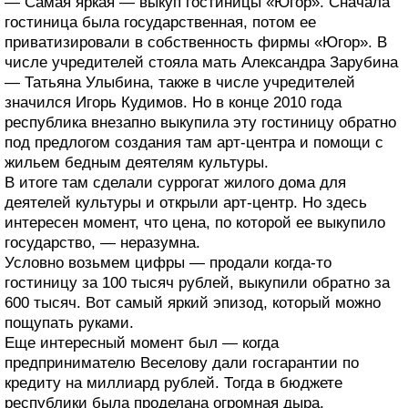
— Самая яркая — выкуп гостиницы «Югор». Сначала
гостиница была государственная, потом ее
приватизировали в собственность фирмы «Югор». В
числе учредителей стояла мать Александра Зарубина
— Татьяна Улыбина, также в числе учредителей
значился Игорь Кудимов. Но в конце 2010 года
республика внезапно выкупила эту гостиницу обратно
под предлогом создания там арт-центра и помощи с
жильем бедным деятелям культуры.
В итоге там сделали суррогат жилого дома для
деятелей культуры и открыли арт-центр. Но здесь
интересен момент, что цена, по которой ее выкупило
государство, — неразумна.
Условно возьмем цифры — продали когда-то
гостиницу за 100 тысяч рублей, выкупили обратно за
600 тысяч. Вот самый яркий эпизод, который можно
пощупать руками.
Еще интересный момент был — когда
предпринимателю Веселову дали госгарантии по
кредиту на миллиард рублей. Тогда в бюджете
республики была проделана огромная дыра.