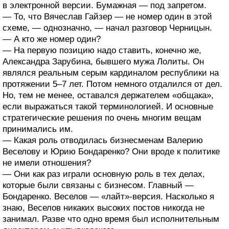
в электронной версии. Бумажная — под запретом.
— То, что Вячеслав Гайзер — не номер один в этой
схеме, — однозначно, — начал разговор Черницын.
— А кто же номер один?
— На первую позицию надо ставить, конечно же,
Александра Зарубина, бывшего мужа Лолиты. Он
являлся реальным серым кардиналом республики на
протяжении 5–7 лет. Потом немного отдалился от дел.
Но, тем не менее, оставался держателем «общака»,
если выражаться такой терминологией. И основные
стратегические решения по очень многим вещам
принимались им.
— Какая роль отводилась бизнесменам Валерию
Веселову и Юрию Бондаренко? Они вроде к политике
не имели отношения?
— Они как раз играли основную роль в тех делах,
которые были связаны с бизнесом. Главный —
Бондаренко. Веселов — «лайт»-версия. Насколько я
знаю, Веселов никаких высоких постов никогда не
занимал. Разве что одно время был исполнительным