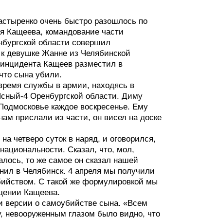
астыренко очень быстро разошлось по
ея Кащеева, командование части
нбургской области совершил
 к девушке Жанне из Челябинской
о инцидента Кащеев разместил в
что сына убили.
ремя службы в армии, находясь в
Ясный-4 Оренбургской области. Диму
 Подмосковье каждое воскресенье. Ему
нам прислали из части, он висел на доске
 на четверо суток в наряд, и оговорился,
 национальности. Сказал, что, мол,
алось, то же самое он сказал нашей
онил в Челябинск. 4 апреля мы получили
бийством. С такой же формулировкой мы
щении Кащеева.
и версии о самоубийстве сына. «Всем
, невооруженным глазом было видно, что