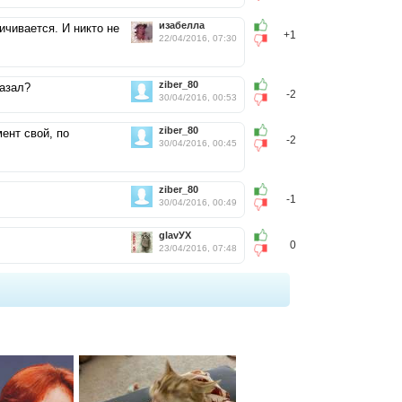
изабелла
ичивается. И никто не
+1
22/04/2016, 07:30
ziber_80
казал?
-2
30/04/2016, 00:53
ziber_80
ент свой, по
-2
30/04/2016, 00:45
ziber_80
-1
30/04/2016, 00:49
glavУХ
0
23/04/2016, 07:48