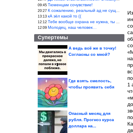
Тюменцам сочувствие!
09:45
К сожалению, реальный ад не существует.
20:27
Из
кА зёл какой то ((
13:13
ин
Тебе вообще охрана не нужна, ты никакой ценности не представляеш
12:12
со
Молодец, наш человек…
12:09
са
Супертемы
об
со
А ведь всё же в точку!
«М
Согласны со мной?
Причины, почему
на
разговор превращается
в ссору
пр
вс
по
Где взять смелость,
1 
чтобы проявить себя
чт
Самые крупные
производители чая в
мире
«м
до
зв
Опасный месяц для
по
рубля. Прогноз курса
Ка
доллара на...
Великолепное блюдо на каждый день. Картошка «Карбонара»...
дв