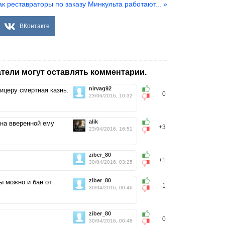
ак реставраторы по заказу Минкульта работают... »
ВКонтакте
тели могут оставлять комментарии.
nirvag92
ицеру смертная казнь.
0
23/06/2016, 10:32
alik
 на вверенной ему
+3
23/04/2016, 16:51
ziber_80
+1
30/04/2016, 03:25
ziber_80
ы можно и бан от
-1
30/04/2016, 00:46
ziber_80
0
30/04/2016, 00:48