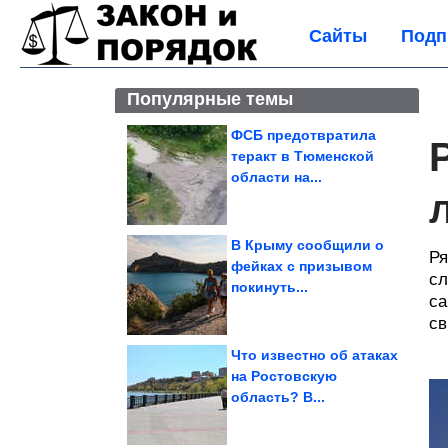
Сайты
Подп
Популярные темы
ФСБ предотвратила
теракт в Тюменской
области на...
В Крыму сообщили о
Ря
фейках с призывом
сл
покинуть...
са
св
Что известно об атаках
на Ростовскую
область? В...