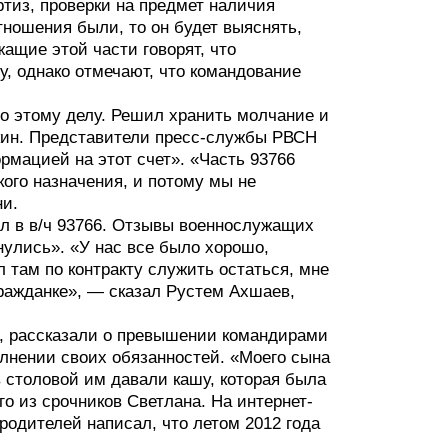
тиз, проверки на предмет наличия
тношения были, то он будет выяснять,
ащие этой части говорят, что
у, однако отмечают, что командование
о этому делу. Решил хранить молчание и
ин. Представители пресс-службы РВСН
рмацией на этот счет». «Часть 93766
кого назначения, и потому мы не
ни.
ил в в/ч 93766. Отзывы военнослужащих
ьнулись». «У нас все было хорошо,
 там по контракту служить остаться, мне
гражданке», — сказал Рустем Ахшаев,
ах, рассказали о превышении командирами
лнении своих обязанностей. «Моего сына
в столовой им давали кашу, которая была
о из срочников Светлана. На интернет-
родителей написал, что летом 2012 года