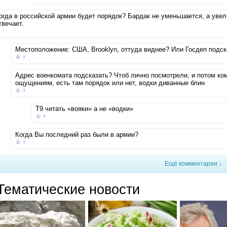
огда в российской армии будет порядок? Бардак не уменьшается, а увел
твечает.
Местоположение: США, Brooklyn, оттуда виднее? Или Госдеп подс
↑
Адрес военкомата подсказать? Чтоб лично посмотрели, и потом ком
ощущениям, есть там порядок или нет, водки диванные блин
↑
Т9 читать «вояки» а не «водки»
↑
Когда Вы последний раз были в армии?
↑
Ещё комментарии ↓
Тематические новости