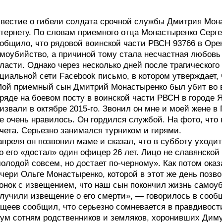
вестие о гибели солдата срочной службы Дмитрия Мон
тернету. По словам приемного отца Монастыренко Серг
общило, что рядовой воинской части РВСН 93766 в Оре
моубийство, а причиной тому стала несчастная любовь
ласти. Однако через несколько дней после трагическог
циальной сети Facebook письмо, в котором утверждает, 
ой приемный сын Дмитрий Монастыренко был убит во в
ряде на боевом посту в воинской части РВСН в городе 
извали в октябре 2015-го. Звонил он мне и моей жене в
е очень нравилось. Он гордился службой. На фото, что 
чета. Серьезно занимался турником и гирями.
апреля он позвонил маме и сказал, что в субботу уходит
о его «достал» один офицер 26 лет. Лицо не славянской
олодой совсем, но достает по-черному». Как потом оказ
чери Ольге Монастыренко, которой в этот же день позв
онок с извещением, что наш сын покончил жизнь самоу
лучили извещение о его смерти», — говорилось в сооб
щеев сообщил, что серьезно сомневается в правдивост
ум сотням родственников и земляков, хоронивших Диму