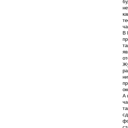
бу
не
ка
те
ча
В 
пр
та
яв
от
Жу
ра
ни
пр
ок
А 
ча
та
сд
фо
ст