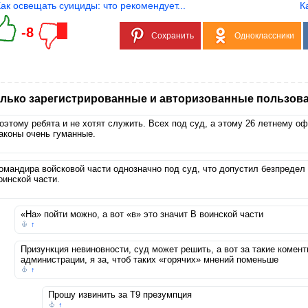
Как освещать суициды: что рекомендует...
К
-8
Сохранить
Одноклассники
лько зарегистрированные и авторизованные пользова
оэтому ребята и не хотят служить. Всех под суд, а этому 26 летнему оф
аконы очень гуманные.
омандира войсковой части однозначно под суд, что допустил безпредел
оинской части.
«На» пойти можно, а вот «в» это значит В воинской части
↑
Призункция невиновности, суд может решить, а вот за такие комент
администрации, я за, чтоб таких «горячих» мнений поменьше
↑
Прошу извинить за Т9 презумпция
↑