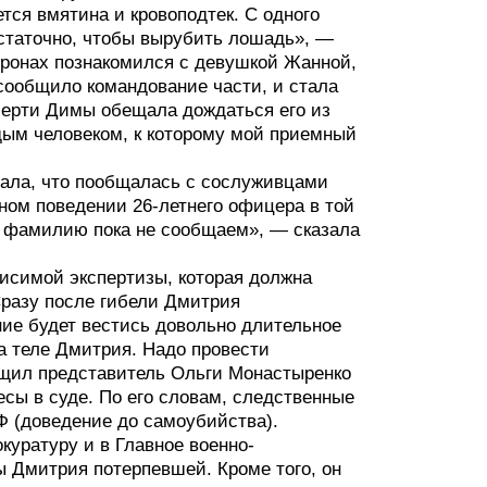
ется вмятина и кровоподтек. С одного
достаточно, чтобы вырубить лошадь», —
оронах познакомился с девушкой Жанной,
сообщило командование части, и стала
смерти Димы обещала дождаться его из
дым человеком, к которому мой приемный
зала, что пообщалась с сослуживцами
атном поведении 26-летнего офицера в той
го фамилию пока не сообщаем», — сказала
исимой экспертизы, которая должна
Сразу после гибели Дмитрия
ние будет вестись довольно длительное
на теле Дмитрия. Надо провести
бщил представитель Ольги Монастыренко
сы в суде. По его словам, следственные
РФ (доведение до самоубийства).
куратуру и в Главное военно-
ы Дмитрия потерпевшей. Кроме того, он