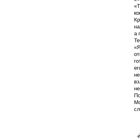
«Т
ко
Кр
на
а 
Те
«Я
от
го
ег
не
вз
не
По
Мо
сл