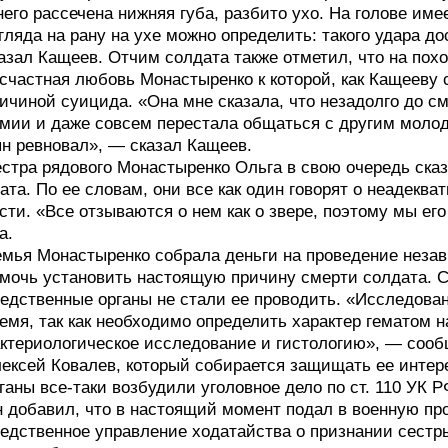
него рассечена нижняя губа, разбито ухо. На голове име
гляда на рану на ухе можно определить: такого удара 
азал Кащеев. Отчим солдата также отметил, что на пох
счастная любовь Монастыренко к которой, как Кащееву 
ичиной суицида. «Она мне сказала, что незадолго до 
мии и даже совсем перестала общаться с другим моло
н ревновал», — сказал Кащеев.
стра рядового Монастыренко Ольга в свою очередь ска
ата. По ее словам, они все как один говорят о неадекв
сти. «Все отзываются о нем как о звере, поэтому мы е
а.
мья Монастыренко собрала деньги на проведение незав
мочь установить настоящую причину смерти солдата. 
едственные органы не стали ее проводить. «Исследова
емя, так как необходимо определить характер гематом 
ктериологическое исследование и гистологию», — соо
ексей Ковалев, который собирается защищать ее интере
ганы все-таки возбудили уголовное дело по ст. 110 УК 
 добавил, что в настоящий момент подал в военную про
едственное управление ходатайства о признании сестр