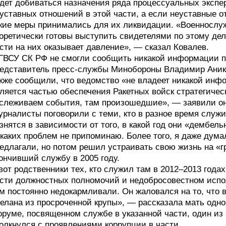
дет добиваться назначения ряда процессуальных экспер
уставных отношений в этой части, а если неуставные о
кие меры принимались для их ликвидации. «Военнослуж
оретически готовы выступить свидетелями по этому дел
сти на них оказывает давление», — сказал Ковалев.
ГВСУ СК РФ не смогли сообщить никакой информации п
едставитель пресс-службы Минобороны Владимир Аник
кже сообщили, что ведомство «не владеет никакой инфо
ляется частью обеспечения Ракетных войск стратегичес
слеживаем события, там произошедшие», — заявили о
рналисты поговорили с теми, кто в разное время служ
знятся в зависимости от того, в какой год они «дембел
каких проблем не припоминаю. Более того, я даже думал
едлагали, но потом решил устраивать свою жизнь на «
ончивший службу в 2005 году.
вот родственники тех, кто служил там в 2012–2013 год
сти должностных полномочий и недобросовестном испо
м постоянно недокармливали. Он жаловался на то, что 
елана из просроченной крупы», — рассказала мать одног
руме, посвященном службе в указанной части, один из 
олкнулся с проявлениями коррупции в части.