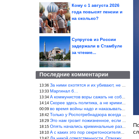
Кому с 1 августа 2026
года повысят пенсии и
на сколько?
Супругов из России
задержали в Стамбуле
за чтение...
Последние комментарии
За ними охотятся и их убивают, не ужели не понял?
13:36
Маргинал б…
13:33
А коммунистов воры сажать не собираются ???
13:34
Скорее здесь политика, а не криминал. Хотя эти два понятия начин
14:14
во время войны надо и наказывать по законам военного времени, а
00:09
Только у Роспотребнадзора всегда и все в порядке! Когда касается
18:42
Это нам грозит пожизненное, если только грозно посмотреть в их с
18:29
По
Опять начались криминальные разборки аля 90е!
18:15
сл
А с каких это пор секретоносителям положена охрана? Это его зада
18:10
Да никой ответственности. Отмажутся.
13:47