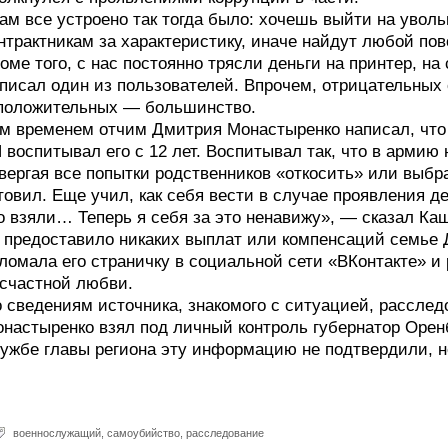
ам все устроено так тогда было: хочешь выйти на увол
нтрактникам за характеристику, иначе найдут любой пов
оме того, с нас постоянно трясли деньги на принтер, на
писал один из пользователей. Впрочем, отрицательных 
положительных — большинство.
м временем отчим Дмитрия Монастыренко написал, что 
 воспитывал его с 12 лет. Воспитывал так, что в армию
вергая все попытки родственников «откосить» или выбр
товил. Еще учил, как себя вести в случае проявления 
о взяли… Теперь я себя за это ненавижу», — сказал К
 предоставило никаких выплат или компенсаций семье 
ломала его страничку в социальной сети «ВКонтакте» 
счастной любви.
 сведениям источника, знакомого с ситуацией, расслед
настыренко взял под личный контроль губернатор Оренб
ужбе главы региона эту информацию не подтвердили, но
военнослужащий
,
самоубийство
,
расследование