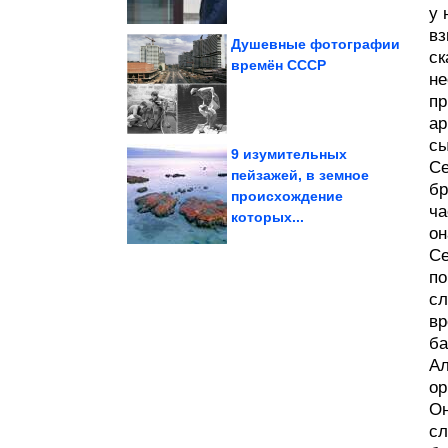
у 
вз
Душевные фотографии
ск
времён СССР
не
что странный...
которые доказывают,
Антикварные находки,
пр
ар
сы
9 изумительных
Се
пейзажей, в земное
бр
взрослых....
происхождение
неуверенных
вырастают в
ча
Почему «хорошие» дети
которых...
он
Се
по
сл
вр
ба
Ал
ор
Он
сл