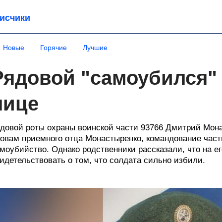
исчики
Новые
Горячие
Лучшие
Рядовой "самоубился" 
лице
довой роты охраны воинской части 93766 Дмитрий Мона
овам приемного отца Монастыренко, командование част
моубийство. Однако родственники рассказали, что на е
идетельствовать о том, что солдата сильно избили.