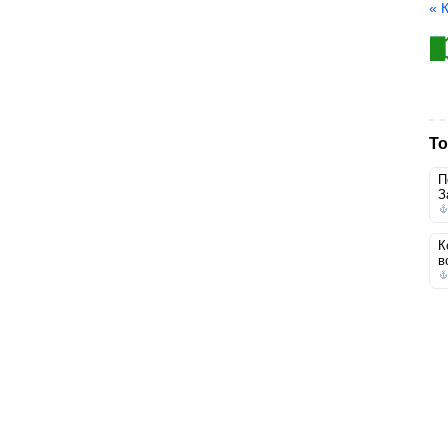
« 
То
П
З
К
в