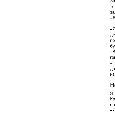
За
тя
за
«Я
— 
«Я
де
по
бу
«В
го
«Н
да
из
Н
Я 
Кр
ег
«Я