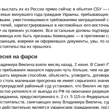
 выслать их из России прямо сейчас в объятия СБУ —
енью минувшего года граждане Украины, пребывающие 
выми, ужесточившимися требованиями миграционной с
телей, зарегистрированных в неспокойных юго-восточн
 на прежних условиях. Все остальные должны подтверд
ежища или быть признаны беженцами — в противном сл
раинцев, вовремя не оформивших документы, увы, по за
стоятельства их прошлого.
есня на фарси
адимира Веклича взяли месяц назад, 2 июня. В Санкт-П
о пребывания оказался нарушен чуть больше, чем на дв
шить мирным способом, объяснить, уговорить, догово
о столь маленькая просрочка не имеет серьезного знач
троградский районный суд установил, что Веклич не пр
остно уклонялся от выезда из РФ по окончании разреше
ажданина, предусмотренного п. 2 ст. 5 115-го Федерально
стоятельств, смягчающих вину Владимира Веклича, су
 действительно является украинским гражданином, пос