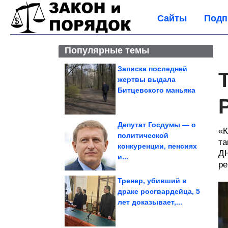
Сайты
Подп
Популярные темы
Записка последней
жертвы выдала
Битцевского маньяка
Депутат Госдумы — о
«К
политической
та
конкуренции, пенсиях
ДН
и...
ре
Тренер, убивший в
драке росгвардейца, 5
лет доказывает,...