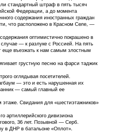
или стандартный штраф в пять тысяч
ийской Федерации, а до момента
нного содержания иностранных граждан
ти, что расположено в Красном Селе, —
 содержания оптимистично покрашено в
м случае — к разлуке с Россией. На пять
ет еще въезжать к нам самым злостным
атягивает грустную песню на фарси таджик
трого оглядывая посетителей.
агбаум — это и есть нарушенная их
ранник — самый главный ее
ом этаже. Свидания для «шестиэтажников»
-го артиллерийского дивизиона
ового, 36 лет. Позывной — Серб.
му в ДНР в батальоне «Оплот».