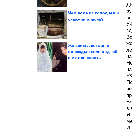
ДН
ру
Чем вода из колодцев и
вы
скважин опасна?
УФ
остатков ткани
Очаровательный кот из
зд
Во
же
Женщины, которые
ле
однажды сняли хиджаб,
на
и их внешность...
больше всего?
хватает россиянам
Не
Каких витаминов не
на
«З
По
не
пр
Во
в 
Я 
ме
И 