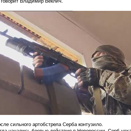
говорит Владимир Веклич.
сле сильного артобстрела Серба контузило.
гда начались боевые действия в Новороссии, Серб уех