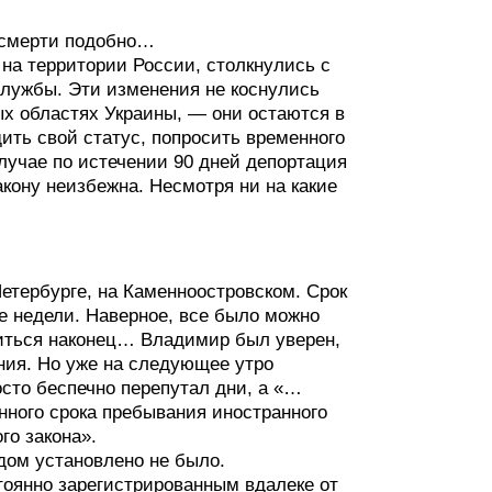
 смерти подобно…
на территории России, столкнулись с
лужбы. Эти изменения не коснулись
ых областях Украины, — они остаются в
ить свой статус, попросить временного
учае по истечении 90 дней депортация
кону неизбежна. Несмотря ни на какие
етербурге, на Каменноостровском. Срок
е недели. Наверное, все было можно
риться наконец… Владимир был уверен,
ения. Но уже на следующее утро
осто беспечно перепутал дни, а «…
нного срока пребывания иностранного
го закона».
дом установлено не было.
тоянно зарегистрированным вдалеке от