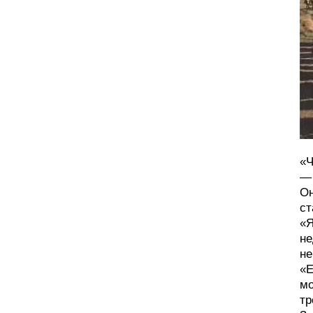
«Ч
— 
Он
ст
«Я
не
не
«Е
мо
тр