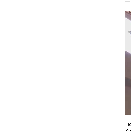
— 
По
Ко