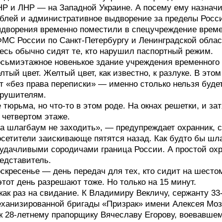
Р и ЛНР — на Западной Украине. А посему ему назнач
блей и административное выдворение за пределы Росс
дворения временно поместили в спецучреждение време
МС России по Санкт-Петербургу и Ленинградской облас
есь обычно сидят те, кто нарушил паспортный режим.
сьмиэтажное новенькое здание учреждения временного
лтый цвет. Желтый цвет, как известно, к разлуке. В это
т «без права переписки» — именно столько нельзя буд
рушителям.
 тюрьма, но что-то в этом роде. На окнах решетки, и з
 четвертом этаже.
а шлагбаум не заходить», — предупреждает охранник, с
сетители заискивающе пятятся назад. Как будто бы шл
удачливыми сородичами граница России. А простой ох
едставитель.
скресенье — день передач для тех, кто сидит на шест
этот день разрешают тоже. Но только на 15 минут.
как раз на свидание. К Владимиру Векличу, сержанту 33
ханизированной бригады «Призрак» имени Алексея Мозг
к 28-летнему прапорщику Вячеславу Егорову, воевавше