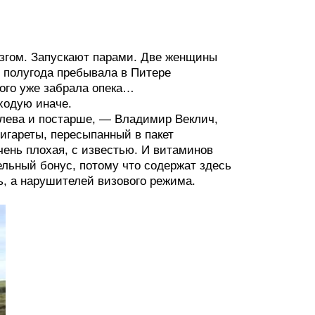
язгом. Запускают парами. Две женщины
 полугода пребывала в Питере
рого уже забрала опека…
сходую иначе.
 слева и постарше, — Владимир Веклич,
игареты, пересыпанный в пакет
чень плохая, с известью. И витаминов
ельный бонус, потому что содержат здесь
ь, а нарушителей визового режима.