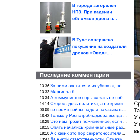
В городе загорелся
НПЗ. При падении
обломков дрона в...
В Туле совершено
покушение на создателя
дронов «Овод»....
Последние комментарии
За ними охотятся и их убивают, не ужели не понял?
13:36
Маргинал б…
13:33
А коммунистов воры сажать не собираются ???
13:34
Ср
Скорее здесь политика, а не криминал. Хотя эти два понятия начин
14:14
во время войны надо и наказывать по законам военного времени, а
00:09
Та
Только у Роспотребнадзора всегда и все в порядке! Когда касается
18:42
У 
Это нам грозит пожизненное, если только грозно посмотреть в их с
18:29
У 
Опять начались криминальные разборки аля 90е!
18:15
вы
А с каких это пор секретоносителям положена охрана? Это его зада
18:10
Да никой ответственности. Отмажутся.
13:47