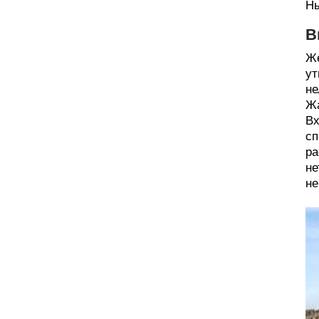
Ны
В
Же
ут
не
Жа
Вх
сп
ра
не
не