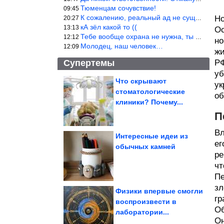
Тюменцам сочувствие!
09:45
К сожалению, реальный ад не существует.
Но
20:27
кА зёл какой то ((
13:13
Ос
Тебе вообще охрана не нужна, ты никакой ценности не представляеш
12:12
но
Молодец, наш человек…
12:09
жи
Супертемы
РФ
уб
Что скрывают
ук
стоматологические
об
5 малоизвестных, но
удивительных мест
клиники? Почему...
планеты, от...
П
Вл
Интересные идеи из
ег
обычных камней
ре
Свекольный сок
признан полезным для
спорта
чт
Пе
зл
Физики впервые смогли
гр
воспроизвести в
Об
лаборатории...
Возможные уступки ЕС Греции ради санкций против России
Он