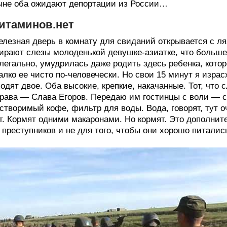
не оба ожидают депортации из России…
итаминов.нет
лезная дверь в комнату для свиданий открывается с л
ирают слезы молоденькой девушке-азиатке, что больше
легально, умудрилась даже родить здесь ребенка, кото
лко ее чисто по-человечески. Но свои 15 минут я изра
одят двое. Оба высокие, крепкие, накачанные. Тот, что
рава — Слава Егоров. Передаю им гостинцы с воли — с
створимый кофе, фильтр для воды. Вода, говорят, тут о
т. Кормят одними макаронами. Но кормят. Это дополнит
 преступников и не для того, чтобы они хорошо питалис