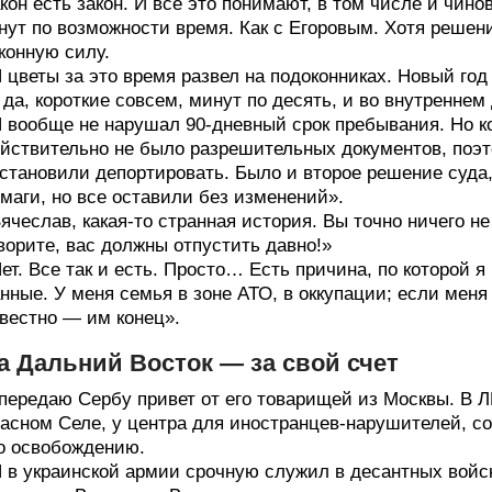
кон есть закон. И все это понимают, в том числе и чино
нут по возможности время. Как с Егоровым. Хотя решен
конную силу.
 цветы за это время развел на подоконниках. Новый го
да, короткие совсем, минут по десять, и во внутреннем
 вообще не нарушал 90-дневный срок пребывания. Но ко
йствительно не было разрешительных документов, поэт
становили депортировать. Было и второе решение суда
маги, но все оставили без изменений».
ячеслав, какая-то странная история. Вы точно ничего не
ворите, вас должны отпустить давно!»
ет. Все так и есть. Просто… Есть причина, по которой 
нные. У меня семья в зоне АТО, в оккупации; если меня 
вестно — им конец».
а Дальний Восток — за свой счет
передаю Сербу привет от его товарищей из Москвы. В ЛН
асном Селе, у центра для иностранцев-нарушителей, со
о освобождению.
 в украинской армии срочную служил в десантных войск