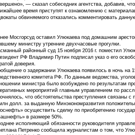
вершено», — сказал собеседник агентства, добавив, чт
ижайшее время приступят к ознакомлению с материалам
вокаты обвиняемого отказались комментировать данн
нее Мосгорсуд оставил Улюкаева под домашним арестом
вшему министру утренние двухчасовые прогулки.
сманный районный суд 15 ноября 2016 г. поместил Улюк
езидент РФ Владимир Путин подписал указ о его освоб
ратой доверия.
общение о задержании Улюкаева появилось в ночь на 
едственного комитета РФ. По данным ведомства, уголов
ношении министра было возбуждено по результатам пр
еративных мероприятий главным управлением по рассл
очнялось, что обстоятельства преступления связаны с 
млн долл. за выданную Минэкономразвития положител
оснефть» осуществить сделку по приобретению государ
ашнефть» в размере 50%.
зднее исполняющий обязанности руководителя управл
етлана Петренко сообщила журналистам о том, что Улю