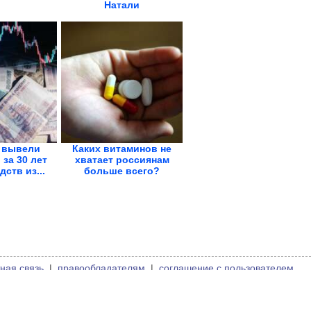
Натали
 вывели
Каких витаминов не
за 30 лет
хватает россиянам
ств из...
больше всего?
ная связь
|
правообладателям
|
соглашение с пользователем