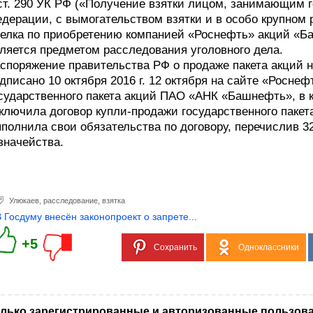
ст. 290 УК РФ («Получение взятки лицом, занимающим 
дерации, с вымогательством взятки и в особо крупном р
елка по приобретению компанией «Роснефть» акций «Ба
ляется предметом расследования уголовного дела.
споряжение правительства РФ о продаже пакета акций
дписано 10 октября 2016 г. 12 октября на сайте «Росне
сударственного пакета акций ПАО «АНК «Башнефть», в 
ключила договор купли-продажи государственного паке
полнила свои обязательства по договору, перечислив 32
значейства.
Улюкаев
,
расследование
,
взятка
В Госдуму внесён законопроект о запрете...
+5
Сохранить
Одноклассники
лько зарегистрированные и авторизованные пользова