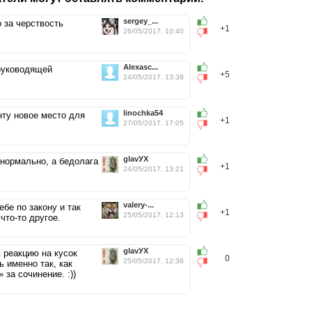
sergey_...
 за черствость
+1
26/05/2017, 10:40
Alexasc...
 руководящей
+5
24/05/2017, 13:38
linochka54
нту новое место для
+1
27/05/2017, 17:05
glavУХ
нормально, а бедолага
+1
24/05/2017, 13:21
valery-...
ебе по закону и так
+1
25/05/2017, 12:13
что-то другое.
glavУХ
 реакцию на кусок
0
25/05/2017, 12:36
 именно так, как
 за сочинение. :))