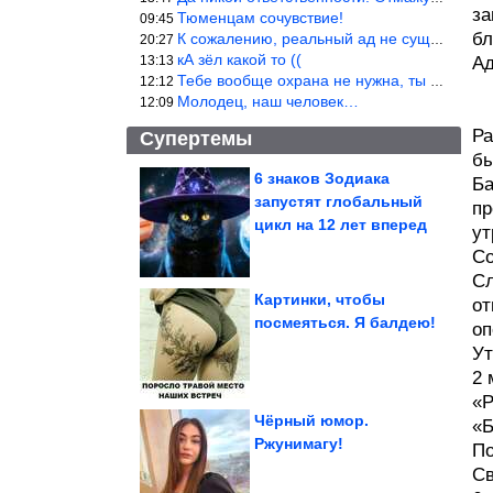
за
Тюменцам сочувствие!
09:45
бл
К сожалению, реальный ад не существует.
20:27
кА зёл какой то ((
13:13
Ад
Тебе вообще охрана не нужна, ты никакой ценности не представляеш
12:12
Молодец, наш человек…
12:09
Ра
Супертемы
бы
6 знаков Зодиака
Ба
запустят глобальный
пр
Физики смогли поймать
в ловушку ядро
цикл на 12 лет вперед
аргона,...
ут
Со
Сл
Картинки, чтобы
от
посмеяться. Я балдею!
оп
Юмор в режиме
максимальной
мощности
Ут
2 
«Р
Чёрный юмор.
«Б
Ржунимагу!
По
Нажористый бульон и "тот самый" вкус. Варим...
Св