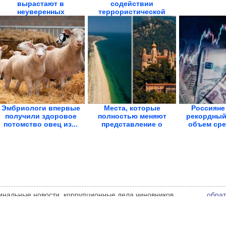
вырастают в
содействии
неуверенных
террористической
взрослых....
деятельности
Эмбриологи впервые
Места, которые
Россияне
получили здоровое
полностью меняют
рекордный 
потомство овец из...
представление о
объем сред
планете
иминальные новости, коррупционные дела чиновников,
обрат
е администрации сайта может не совпадать с мнением