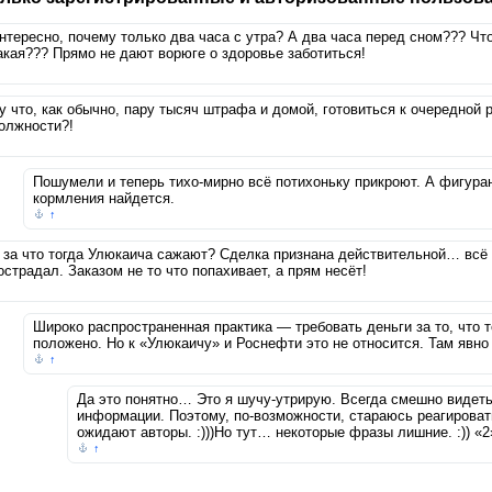
нтересно, почему только два часа с утра? А два часа перед сном??? Что
акая??? Прямо не дают ворюге о здоровье заботиться!
у что, как обычно, пару тысяч штрафа и домой, готовиться к очередной
олжности?!
Пошумели и теперь тихо-мирно всё потихоньку прикроют. А фигура
кормления найдется.
↑
 за что тогда Улюкаича сажают? Сделка признана действительной… всё 
острадал. Заказом не то что попахивает, а прям несёт!
Широко распространенная практика — требовать деньги за то, что т
положено. Но к «Улюкаичу» и Роснефти это не относится. Там явно 
↑
Да это понятно… Это я шучу-утрирую. Всегда смешно видеть
информации. Поэтому, по-возможности, стараюсь реагировать
ожидают авторы. :)))Но тут… некоторые фразы лишние. :)) «2»
↑