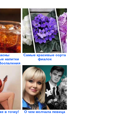
пасны
Самые красивые сорта
ые напитки
фиалок
 Воспаления
.
же в точку!
О чем молчала певица