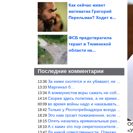
Как сейчас живет
математик Григорий
Перельман? Ходит в...
ФСБ предотвратила
теракт в Тюменской
области на...
Последние комментарии
За ними охотятся и их убивают, не ужели не понял?
13:36
Маргинал б…
13:33
А коммунистов воры сажать не собираются ???
13:34
Скорее здесь политика, а не криминал. Хотя эти два понятия начин
14:14
во время войны надо и наказывать по законам военного времени, а
00:09
Только у Роспотребнадзора всегда и все в порядке! Когда касается
18:42
Это нам грозит пожизненное, если только грозно посмотреть в их с
18:29
Опять начались криминальные разборки аля 90е!
18:15
Об
А с каких это пор секретоносителям положена охрана? Это его зада
18:10
«У
Да никой ответственности. Отмажутся.
13:47