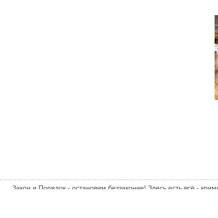
Закон и Порядок - остановим беззаконие! Здесь есть всё - кр
различные происшествия и комментарии специалистов. Мнени
автора статьи. Автор статьи указан в источнике.
zakon-i-poryadok.com
ТЕМАТИЧЕСКИЕ НОВОСТИ