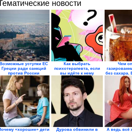
Тематические новости
Возможные уступки ЕС
Как выбрать
Чем о
Греции ради санкций
психотерапевта, если
газированн
против России
вы идёте к нему
без сахара.
впервые
в..
Почему «хорошие» дети
Дурова обвинили в
А ведь всё 