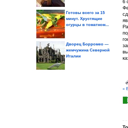
6 
Фе
Готовы всего за 15
сд
минут. Хрустящие
яв
огурцы в томатном...
лес и наткнулись...
Ра
люди отправились в
Яркие случаи, когда
по
го
Дворец Борромео —
за
жемчужина Северной
вы
Италии
серые кухонные...
ка
очистит грязные и
Метод, который за ночь
« 
То