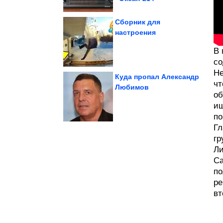
Сборник для
настроения
которые круто...
знаков Зодиака,
Астрологи выделили 5
В 
со
Не
Куда пропал Александр
чт
Любимов
об
пространство дома
ищ
Как зонировать
по
Гл
гр
Ли
Са
по
ре
вт