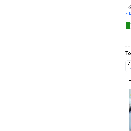
« 
То
А