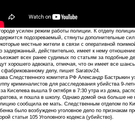
городе усилен режим работы полиции. К отделу полиции
держится подозреваемый, стянуты дополнительные силы
которые местные жители в связи с оперативной поимко
о задержанный, действительно, имеет к нему отношение
ъезжает всех ранее судимых по статьям за подобные де
ут хорошего адвоката, отмечая, что он имеет все шанс
 сфабрикованному делу, пишет Saratov24.
ава Следственного комитета РФ Александр Бастрыкин у
уппу криминалистов для расследования убийства 9-лет
за Киселева вышла 9 октября в 7:30 утра из дома, рас
ратова, и пошла в школу. Однако домой она больше не 
лицию сообщила ее мать. Следственным отделом по Ки
бенка было возбуждено уголовное дело по признакам п
орой статьи 105 Уголовного кодекса (убийство).