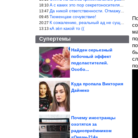
А с каких это пор секретоносителям положена охрана? Это его зада
18:10
Да никой ответственности. Отмажутся.
13:47
Тюменцам сочувствие!
09:45
По
К сожалению, реальный ад не существует.
20:27
со
кА зёл какой то ((
13:13
ма
Супертемы
по
по
Найден серьезный
бы
побочный эффект
сл
Дворец Борромео —
жемчужина Северной
подсластителей.
Италии
по
Особо...
Куда пропала Виктория
Дайнеко
Как распознать людей-
паразитов
Почему иностранцы
охотятся за
радиоприёмником
Немного жуткие вещи, которые постоянно делает ваше...
«Океан-214»