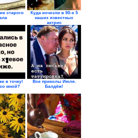
ие старого
Куда исчезли в 90-е 5
ала
наших известных
актрис
же в точку!
Все приколы Июля.
со мной?
Балдёж!