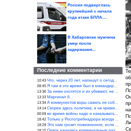
Россия подверглась
крупнейшей с начала
года атаке БПЛА....
В Хабаровске мужчина
умер после
задержания...
Последние комментарии
Те
об
Что, через 20 лет, напишут о сегодняшних событиях, о сегодняшней
10:43
пр
Я там в это время был в командировке.Было, было…
08:45
По
За ними охотятся и их убивают, не ужели не понял?
13:36
Он
Маргинал б…
13:33
А коммунистов воры сажать не собираются ???
13:34
пр
Скорее здесь политика, а не криминал. Хотя эти два понятия начин
14:14
на
во время войны надо и наказывать по законам военного времени, а
00:09
По
Только у Роспотребнадзора всегда и все в порядке! Когда касается
18:42
Ли
Это нам грозит пожизненное, если только грозно посмотреть в их с
18:29
Се
Опять начались криминальные разборки аля 90е!
18:15