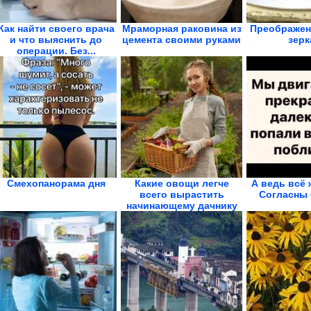
Как найти своего врача
Мраморная раковина из
Преображен
и что выяснить до
цемента своими руками
зерк
операции. Без...
Смехопанорама дня
Какие овощи легче
А ведь всё 
всего вырастить
Согласны 
начинающему дачнику