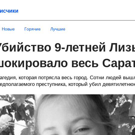
исчики
Новые
Горячие
Лучшие
Убийство 9-летней Ли
шокировало весь Сара
агедия, которая потрясла весь город. Сотни людей выш
едполагаемого преступника, который убил девятилетню