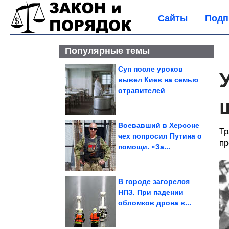
Сайты
Подп
Популярные темы
Суп после уроков
вывел Киев на семью
отравителей
Воевавший в Херсоне
Тр
чех попросил Путина о
пр
помощи. «За...
В городе загорелся
НПЗ. При падении
обломков дрона в...