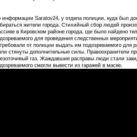
 информации Saratov24, у отдела полиции, куда был до
бираться жители города. Стихийный сбор людей произо
ссиве в Кировском районе города, где было найдено тел
дозреваемого для проведения следственных мероприят
требовали от полиции выдать им подозреваемого для р
ли стянуты дополнительные силы. Правоохранители пр
езоточивый газ. Жаждавшие расправы люди стали заки
дозреваемого смогли вывести из гаражей в маске.