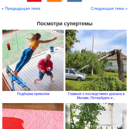
Сохранить
« Предыдущая тема
Следующая тема »
Посмотри супертемы
Подборка приколов
Главное о последствиях урагана в
Москве, Петербурге и...