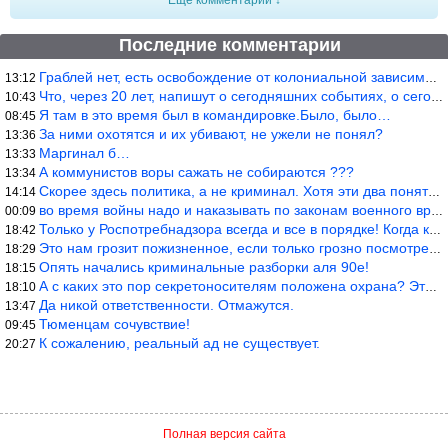
Последние комментарии
Граблей нет, есть освобождение от колониальной зависимости, это
13:12
Что, через 20 лет, напишут о сегодняшних событиях, о сегодняшней
10:43
Я там в это время был в командировке.Было, было…
08:45
За ними охотятся и их убивают, не ужели не понял?
13:36
Маргинал б…
13:33
А коммунистов воры сажать не собираются ???
13:34
Скорее здесь политика, а не криминал. Хотя эти два понятия начин
14:14
во время войны надо и наказывать по законам военного времени, а
00:09
Только у Роспотребнадзора всегда и все в порядке! Когда касается
18:42
Это нам грозит пожизненное, если только грозно посмотреть в их с
18:29
Опять начались криминальные разборки аля 90е!
18:15
А с каких это пор секретоносителям положена охрана? Это его зада
18:10
Да никой ответственности. Отмажутся.
13:47
Тюменцам сочувствие!
09:45
К сожалению, реальный ад не существует.
20:27
Полная версия сайта