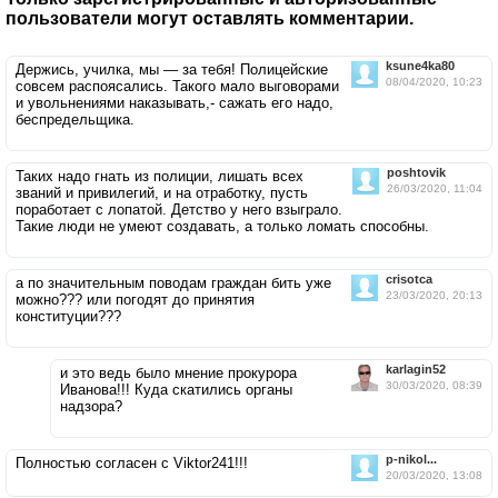
пользователи могут оставлять комментарии.
ksune4ka80
Держись, училка, мы — за тебя! Полицейские
08/04/2020, 10:23
совсем распоясались. Такого мало выговорами
и увольнениями наказывать,- сажать его надо,
беспредельщика.
poshtovik
Таких надо гнать из полиции, лишать всех
26/03/2020, 11:04
званий и привилегий, и на отработку, пусть
поработает с лопатой. Детство у него взыграло.
Такие люди не умеют создавать, а только ломать способны.
crisotca
а по значительным поводам граждан бить уже
23/03/2020, 20:13
можно??? или погодят до принятия
конституции???
karlagin52
и это ведь было мнение прокурора
30/03/2020, 08:39
Иванова!!! Куда скатились органы
надзора?
p-nikol...
Полностью согласен с Viktor241!!!
20/03/2020, 13:08