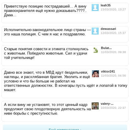
leah35
Приветствую позицию пострадавшей… А вину
15/03/2020, 13:27
правоохранителя ещё нужно доказывать????..
Дааа…
dewassari
Исполнительно-законодательное лицо страны —
12/03/2020, 15:37
это наша полиция. С чем я нас и поздравляю.
Bulat...
Старые понятия совести и этикета столкнулись
11/03/2020, 09:38
с животным. Победило животные. Сил и удачи
той учительнице!
viktor241
Давно все знают, что в МВД идут бездельники,
11/03/2020, 04:56
наглецы, и расхлябанная братия. Уволить и ещё
условно и что бы больше не работал на
ответственных должностях. В кочегары пусть идёт и лопатой в топку
машет.
valery-...
А если вину не установят, то этот ценный кадр
10/03/2020, 22:37
продолжит свою плодотворную деятельность на
ниве борьбы с преступностью.
Ещё комментарии ↓