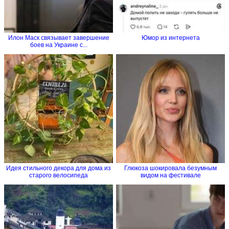
Илон Маск связывает завершение
Юмор из интернета
боев на Украине с...
Идея стильного декора для дома из
Глюкоза шокировала безумным
старого велосипеда
видом на фестивале