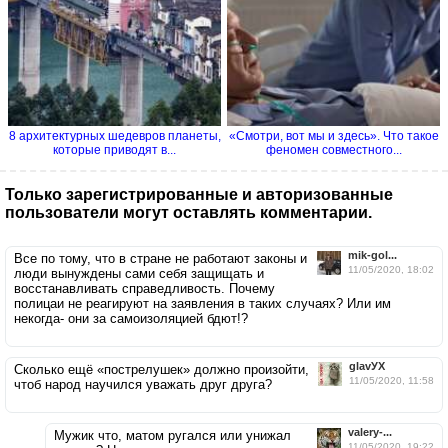
8 архитектурных шедевров планеты,
«Смотри, вот мы и здесь». Что такое
которые приводят в...
феномен совместного...
Только зарегистрированные и авторизованные
пользователи могут оставлять комментарии.
mik-gol...
Все по тому, что в стране не работают законы и
11/05/2020, 18:02
люди вынуждены сами себя защищать и
восстанавливать справедливость. Почему
полицаи не реагируют на заявления в таких случаях? Или им
некогда- они за самоизоляцией бдют!?
glavУХ
Сколько ещё «пострелушек» должно произойти,
11/05/2020, 11:58
чтоб народ научился уважать друг друга?
valery-...
Мужик что, матом ругался или унижал
11/05/2020, 19:22