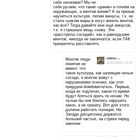
себя начинаем? Мы не
себя ругаем, что такие «дикие» и плюём на
окружающих, а ментов виним? А за призыв
научиться культуре, лепим минусы, т.к. не
стала «шагом марш в ногу» винить ментов,
как все? Тогда давайте мне ещё минусов,
т.к. я страшную вещь скажу. Эти
«расстрелы соседей», как и равнодушие
ментов, никогда не закончатся, если ТАК
приоритеты расставлять.
valery-...
Многие люди
11/05/2020, 21:15
понятия не
имеют, что
такое культура, как шумящие ночью
соседи, а многие живут с
нарушениями психики, как этот
придурoк-бомбометатель. Первые,
когда их подлечат, какое-то время
будут бояться орать по ночам. Но
лучше бы они боялись нарушать
закон, а не гранату. Вот для этого
должна работать полиция. На
Западе дисциплина держится,
большей частью, на страхе перед
законом