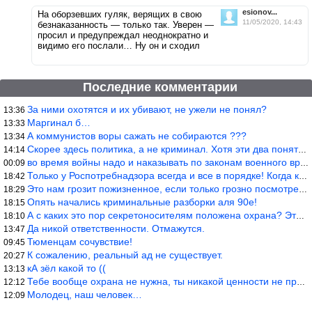
esionov...
На оборзевших гуляк, верящих в свою
11/05/2020, 14:43
безнаказанность — только так. Уверен —
просил и предупреждал неоднократно и
видимо его послали… Ну он и сходил
Последние комментарии
За ними охотятся и их убивают, не ужели не понял?
13:36
Маргинал б…
13:33
А коммунистов воры сажать не собираются ???
13:34
Скорее здесь политика, а не криминал. Хотя эти два понятия начин
14:14
во время войны надо и наказывать по законам военного времени, а
00:09
Только у Роспотребнадзора всегда и все в порядке! Когда касается
18:42
Это нам грозит пожизненное, если только грозно посмотреть в их с
18:29
Опять начались криминальные разборки аля 90е!
18:15
А с каких это пор секретоносителям положена охрана? Это его зада
18:10
Да никой ответственности. Отмажутся.
13:47
Тюменцам сочувствие!
09:45
К сожалению, реальный ад не существует.
20:27
кА зёл какой то ((
13:13
Тебе вообще охрана не нужна, ты никакой ценности не представляеш
12:12
Молодец, наш человек…
12:09