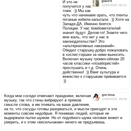
glavУХ
И это не
12/05/2020, 06:21
получится у нас
тоже. :)) Мы как
чуть что начинаем орать, что meнты
погaныe избили-запытали. :)) Хотя на
Западе-ДА. Именно боятся.
Полиции. У нас бомбометателей
значит будут. Делов-то! Знаете чего
мне жаль, что нет у нас в
законодательстве? Это
«альтернативных наказаний».
Обидел старушку-добро пожаловать
в хоспис-горшки за ними выносить.
Включил музыку громко-обязан 20
часов классики «позабористей»
прослушать и т.д. Очень
действенно! :)) Вмиг культура и
вежество к старушкам прививается.
:))
gre-inna
Когда мои соседи отмечают праздники, включая
11/05/2020, 09:59
музыку, так что стены вибрируют в прямом
смысле слова, и им плевать на ваше давление,
на то, что сосуды готовы разорваться, и мысли приходят в эти
моменты совсем недобрые. Я понимаю людей, которые не
выдержали пытки шумом. Но от подобного шума человек может и
умереть, и к этим «весельчакам» ничего не предъявишь