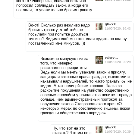
кого-то? Наверняка, сначала вежливо
попросил соблюдать закон, а когда его
послали, то уважительно бросил гранату.
glavУХ
Во-от! Сколько раз вежливо надо
11/05/2020, 19:43
бросить гранату, чтоб тебя не
посылали при попытке добиться
тишины? Видимо ещё мно-ого, если судить по кол-ву
поставленных мне минусов. :))
valery-...
Возможно минусуют из-за
11/05/2020, 20:29
того, что неверно
расставлены приоритеты.
Ведь если бы менты уважали закон и присягу,
защищали законные права граждан, выезжали и
наказывали нарушителей, то никто гранаты бы не
кидал. А так полицейским хорошо. Палка за
раскрытие покушения на убийство общественно
опасным способом у начальства ценится гораздо
больше, чем административный протокол за
нарушение закона Ставропольского края «О
некоторых мерах по обеспечению тишины, покоя
граждан и общественного порядка»
glavУХ
Ну, что вот на это
11/05/2020, 20:39
сказать? Что мы не с