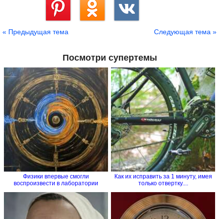
Сохранить
« Предыдущая тема
Следующая тема »
Посмотри супертемы
Физики впервые смогли
Как их исправить за 1 минуту, имея
воспроизвести в лаборатории
только отвертку....
процесс...