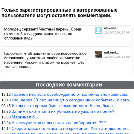
Только зарегистрированные и авторизованные
пользователи могут оставлять комментарии.
alexand...
Молодец сержант! Честный парень. Среди
11/10/2020, 19:08
путинской «гвардии» таких теперь нет…
сплошные иуды
mik-gol...
Галерный, чтоб защитить свое повсеместное
11/10/2020, 15:09
беззаконие, уничтожит любое количество
населения России и глазом не моргнет! Это
только начало.
Последние комментарии
Граблей нет, есть освобождение от колониальной зависимости, это
13:12
Что, через 20 лет, напишут о сегодняшних событиях, о сегодняшней
10:43
Я там в это время был в командировке.Было, было…
08:45
За ними охотятся и их убивают, не ужели не понял?
13:36
Маргинал б…
13:33
А коммунистов воры сажать не собираются ???
13:34
Скорее здесь политика, а не криминал. Хотя эти два понятия начин
14:14