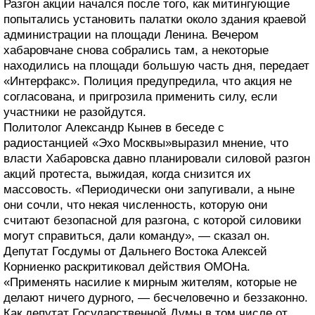
Разгон акции начался после того, как митингующие
попытались установить палатки около здания краевой
администрации на площади Ленина. Вечером
хабаровчане снова собрались там, а некоторые
находились на площади большую часть дня, передает
«Интерфакс». Полиция предупредила, что акция не
согласована, и пригрозила применить силу, если
участники не разойдутся.
Политолог Александр Кынев в беседе с
радиостанцией «Эхо Москвы»выразил мнение, что
власти Хабаровска давно планировали силовой разгон
акций протеста, выжидая, когда снизится их
массовость. «Периодически они запугивали, а ныне
они сочли, что некая численность, которую они
считают безопасной для разгона, с которой силовики
могут справиться, дали команду», — сказал он.
Депутат Госдумы от Дальнего Востока Алексей
Корниенко раскритиковал действия ОМОНа.
«Применять насилие к мирным жителям, которые не
делают ничего дурного, — бесчеловечно и беззаконно.
Как депутат Государственной Думы в том числе от