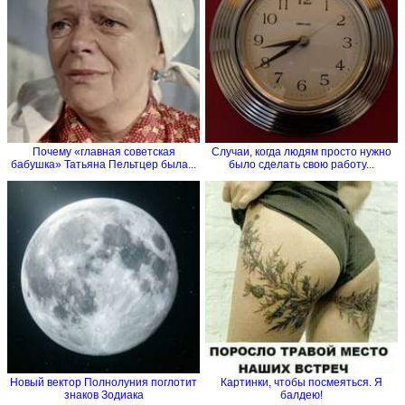
Почему «главная советская
Случаи, когда людям просто нужно
бабушка» Татьяна Пельтцер была...
было сделать свою работу...
Новый вектор Полнолуния поглотит
Картинки, чтобы посмеяться. Я
знаков Зодиака
балдею!