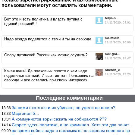
пользователи могут оставлять комментарии.
tolya-s...
Вот это и есть политика и власть путина с
14/11/2020, 04:01
единой россией!!!
mr-midin
Надо всегда поделится с теми и ты на свободе.
13/11/2020, 10:06
mik-gol...
Опору путинской России как можно осудить?
12/11/2020, 19:47
oberon_e
Какая чушь! Да полковник просто с кем надо
12/11/2020, 13:20
поделился взяткой. И все тип-топ. Полковник на
свободе и все остались при своих интересах.
Последние комментарии
За ними охотятся и их убивают, не ужели не понял?
13:36
Маргинал б…
13:33
А коммунистов воры сажать не собираются ???
13:34
Скорее здесь политика, а не криминал. Хотя эти два понятия начин
14:14
во время войны надо и наказывать по законам военного времени, а
00:09