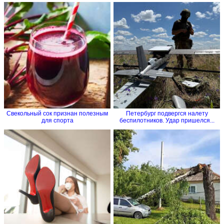
Свекольный сок признан полезным
Петербург подвергся налету
для спорта
беспилотников. Удар пришелся...