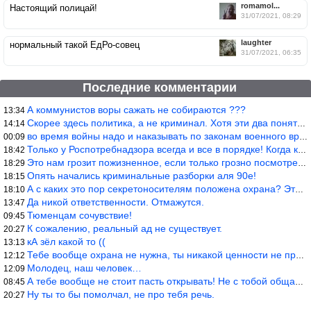
romamol...
Настоящий полицай!
31/07/2021, 08:29
laughter
нормальный такой ЕдРо-совец
31/07/2021, 06:35
Последние комментарии
А коммунистов воры сажать не собираются ???
13:34
Скорее здесь политика, а не криминал. Хотя эти два понятия начин
14:14
во время войны надо и наказывать по законам военного времени, а
00:09
Только у Роспотребнадзора всегда и все в порядке! Когда касается
18:42
Это нам грозит пожизненное, если только грозно посмотреть в их с
18:29
Опять начались криминальные разборки аля 90е!
18:15
А с каких это пор секретоносителям положена охрана? Это его зада
18:10
Да никой ответственности. Отмажутся.
13:47
Тюменцам сочувствие!
09:45
К сожалению, реальный ад не существует.
20:27
кА зёл какой то ((
13:13
Тебе вообще охрана не нужна, ты никакой ценности не представляеш
12:12
Молодец, наш человек…
12:09
А тебе вообще не стоит пасть открывать! Не с тобой общаются!
08:45
Ну ты то бы помолчал, не про тебя речь.
20:27