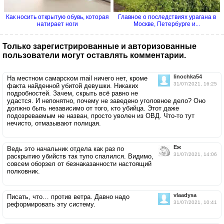
Как носить открытую обувь, которая
Главное о последствиях урагана в
натирает ноги
Москве, Петербурге и...
Только зарегистрированные и авторизованные
пользователи могут оставлять комментарии.
linochka54
На местном самарском mail ничего нет, кроме
31/07/2021, 16:25
факта найденной убитой девушки. Никаких
подробностей. Зачем, скрыть всё равно не
удастся. И непонятно, почему не заведено уголовное дело? Оно
должно быть независимо от того, кто убийца. Этот даже
подозреваемым не назван, просто уволен из ОВД. Что-то тут
нечисто, отмазывают полицая.
Ёж
Ведь это начальник отдела как раз по
31/07/2021, 14:06
раскрытию убийств так тупо спалился. Видимо,
совсем оборзел от безнаказанности настоящий
полковник.
vlaadysa
Писать, что… против ветра. Давно надо
31/07/2021, 10:41
реформировать эту систему.