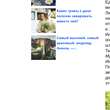
Ед
ми
Какие травы с дачи
Ли
полезно заваривать
на
вместо чая?
ему $42 млрд
от
Одно решение стоило
и 
Ин
Самый высокий, самый
ог
красивый: водопад
шт
Анхель —...
пицца из лаваша...
Та
Ленивая закрытая
На столе за 15 минут.
Му
Ин
По
ав
до
эт