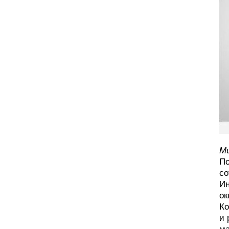
Ми
По
со
Ин
ок
Ко
и 