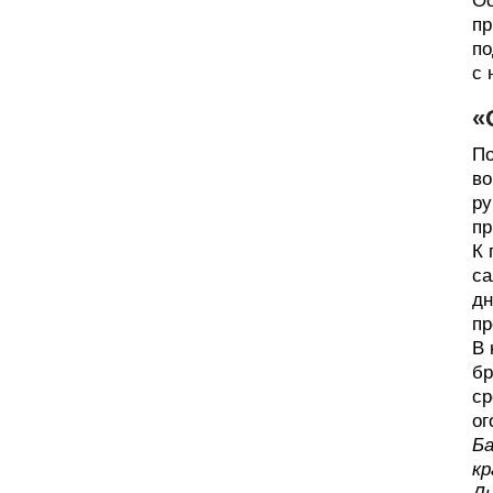
Ос
пр
по
с 
«
По
во
ру
пр
К 
са
дн
пр
В 
бр
ср
ог
Ба
кр