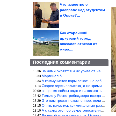
Что известно о
расправе над студентом
в Омске?...
Как старейший
иркутский город
оказался отрезан от
мира....
Последние комментарии
За ними охотятся и их убивают, не ужели не понял?
13:36
Маргинал б…
13:33
А коммунистов воры сажать не собираются ???
13:34
Скорее здесь политика, а не криминал. Хотя эти два понятия начин
14:14
во время войны надо и наказывать по законам военного времени, а
00:09
Только у Роспотребнадзора всегда и все в порядке! Когда касается
18:42
Это нам грозит пожизненное, если только грозно посмотреть в их с
18:29
Опять начались криминальные разборки аля 90е!
18:15
А с каких это пор секретоносителям положена охрана? Это его зада
18:10
Да никой ответственности. Отмажутся.
13:47