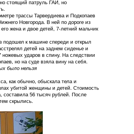
о стоящий патруль ГАИ, но
ь.
ометре трассы Тарвердиева и Подкопаев
жнего Новгорода. В ней по дороге из
 его жена и двое детей, 7-летний мальчик
ев подошел к машине спереди и открыл
расстрелял детей на заднем сиденье и
 ножевых ударов в спину. На следствии
аев, но на суде взяла вину на себя.
ых было нельзя
са, как обычно, обыскала тела и
телах убитой женщины и детей. Стоимость
а, составила 56 тысяч рублей. После
тем скрылись.