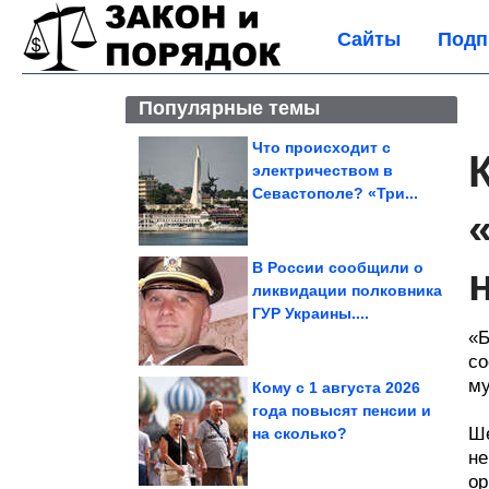
Сайты
Подп
Популярные темы
Что происходит с
электричеством в
Севастополе? «Три...
В России сообщили о
ликвидации полковника
ГУР Украины....
«Б
со
му
Кому с 1 августа 2026
года повысят пенсии и
Ше
на сколько?
не
ор