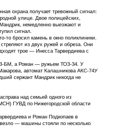
енная охрана получает тревожный сигнал:
ародной улице. Двое полицейских,
Мандрик, немедленно выезжают и
тупил сигнал.
о-то бросил камень в окно поликлиники.
стреляют из двух ружей и обреза. Они
одходят трое — Инесса Тарвердиева с
З-БМ, а Роман — ружьем ТОЗ-34. У
Макарова, автомат Калашникова АКС-74У
дший сержант Мандрик никогда не
асправа над семьей одного из
МСН) ГУВД по Нижегородской области
арвердиева и Роман Подкопаев в
е везло — машины стояли по несколько