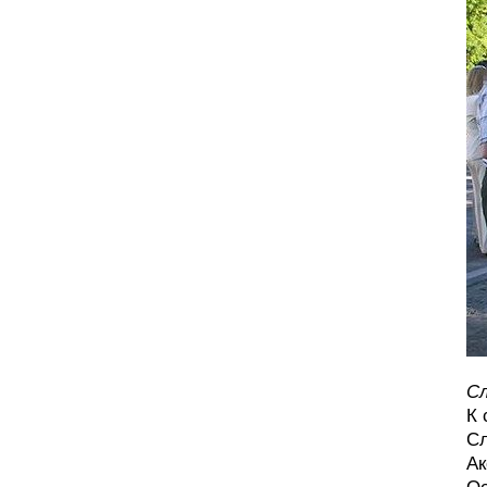
Сл
К 
Сл
Ак