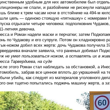
инственным удобным для них автомобилем был отдельн
лиционеры не спали, и разбойники не рискнули нападат
шь ближе к трем часам ночи в отстойнике на 494-м кил
шли цель — одиноко стоящую «пятнашку» с номерами Ни
пуска отдыхали четыре человека: подполковник Чудаков,
11-летняя девочка.
есса и Роман надели маски и перчатки; затем Подкопа
онь по Чудакову и его супруге. Потом он хладнокровно 
ык-ножом добил всех жертв: дочь Чудакова получила 37
рвердиева вначале заявила, что раненых добивал Подкоп
ж не умел пользоваться ножом, а оставлять их в жив
есса Тарвердиева, на суде
сле этого Роман стал наблюдать за обстановкой, а Инес
томобиль, забрав все ценное вплоть до украшений на 
бычи убийц, как следует из материалов уголовного дел
ого они тщетно попытались поджечь машину жертв, а за