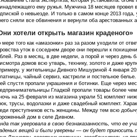
нованием стала экспертиза, которая установила: огонь
инадлежащего ему ружья. Мужчина 18 месяцев провел в
дпиской о невыезде. И только в самом конце 2013 года,
него сняли все обвинения и вернули оба арестованных 
Они хотели открыть магазин краденого»
 мере того как «амазонки» раз за разом уходили от отв
ровства уток в соседнем дворе они перешли к похищени
блей. Раз в месяц, в две недели, а порой и через день
исмотра домов всю утварь, технику, золото и даже кру
примеру, у жительницы Дивного Мишуриной 4 января 20
латницы, чайный сервиз, кастрюли и постельное белье. 
ей спустя пропали украшения и ботинки. Еще через мес
едпринимательницы Гладкой пропали товары более чем 
ночь на 25 февраля из магазина украли 51 комплект ниж
юк, трусы, водолазки и даже свадебный комплект. Харак
еди преступников есть женщины. Между тем всю добычу
ороженный дом в селе Дивном.
нда так уверовала в свою безнаказанность, что ее у
аденых вещей и были уверены — он будет приносить 