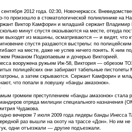
 сентября 2012 года. 02:30, Новочеркасск. Вневедомств
о-то произошло в стоматологической поликлинике на Н
ржант Виктор Камфорин и младший сержант Владимир 
сколько минут спустя оказываются на месте, откуда пос
и выходят из машины, осматриваются — и видят, что кт
мгновение спустя раздаются выстрелы: по полицейским 
гибают на месте, даже не успев ничего понять. К ним п
жем Романом Подкопаевым и дочерью Викторией.
есса вооружена ружьем Иж-58, Виктория — обрезом ТО
итых полицейских они забирают табельные пистолеты 
патроны, а затем скрываются. Сержант Камфорин и мла
нают, что попали в ловушку «банды амазонок».
*
мым громким преступлением «банды амазонок» стала р
мандиров отряда милиции специального назначения (О
итрия Чудакова.
здно вечером 7 июля 2009 года лидеры банды Инесса Т
ередной раз вышли на охоту на трассе «Дон». Но им н
ук, одни отъезжали — другие подъезжали.