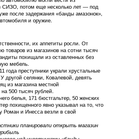
 по автомобилю могли вести из
 СИЗО, потом еще несколько лет — под
 уже после задержания «банды амазонок»,
автомобиля и оружие.
етственности, их аппетиты росли. От
ю товаров из магазинов на сотни тысяч
 бандиты похищали из оставленных без
пную мебель.
11 года преступники украли хрустальные
У другой селянки, Ковалевой, девять
яц из магазина местной
на 500 тысяч рублей.
него белья, 171 бюстгальтер, 50 женских
тер похищенного явно указывал на то, что
 Роман и Инесса везли в свой
частники планировали открыть магазин
прибыль