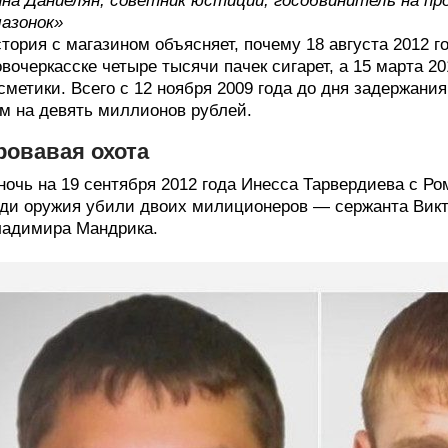
на Даниелян, советник юстиции, гособвинитель на пр
азонок»
тория с магазином объясняет, почему 18 августа 2012 г
вочеркасске четыре тысячи пачек сигарет, а 15 марта 2
сметики. Всего с 12 ноября 2009 года до дня задержани
м на девять миллионов рублей.
ровавая охота
ночь на 19 сентября 2012 года Инесса Тарвердиева с 
ди оружия убили двоих милиционеров — сержанта Вик
адимира Мандрика.