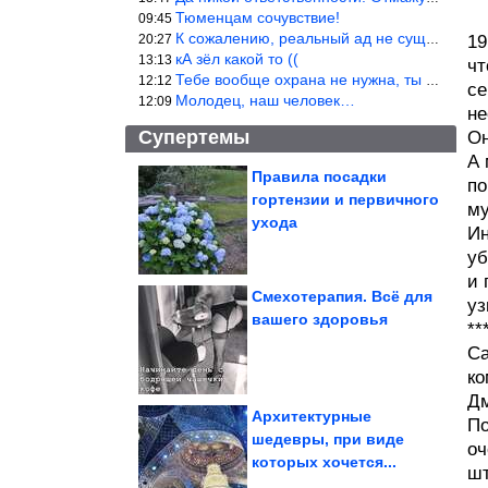
Тюменцам сочувствие!
09:45
К сожалению, реальный ад не существует.
20:27
19
кА зёл какой то ((
13:13
чт
Тебе вообще охрана не нужна, ты никакой ценности не представляеш
12:12
се
Молодец, наш человек…
12:09
не
Супертемы
Он
А 
Правила посадки
по
гортензии и первичного
му
TotalEnergies получит
выгоду от послабления
ухода
санкций...
Ин
уб
и 
Смехотерапия. Всё для
уз
вашего здоровья
**
Как зашить дырку на
джинсах
Са
ко
Дм
Архитектурные
По
шедевры, при виде
оч
которых хочется...
А ведь всё же в точку! Согласны?
шт