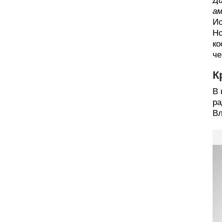
Ди
ам
Ис
Но
ко
че
К
В 
ра
Вл