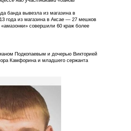
оцессе над участниками «банды
ода банда вывезла из магазина в
013 года из магазина в Аксае — 27 мешков
я «амазонки» совершили 60 краж более
Романом Подкопаевым и дочерью Викторией
тора Камфорина и младшего сержанта