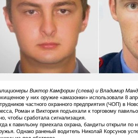
лиционеры Виктор Камфорин (слева) и Владимир Манд
хищенное у них оружие «амазонки» использовали 8 апр
трудников частного охранного предприятия (ЧОП) в Нов
есса, Роман и Виктория подъехали к торговому павиль
но, чтобы сработала сигнализация.
гда к павильону приехала охрана, бандиты открыли по 
ружья. Однако раненый водитель Николай Корсунов усп