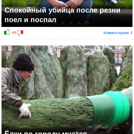
Спокойный убийца после резни
поел и поспал
Комментариев: 4
+4
Ёлки по городу мчатся...