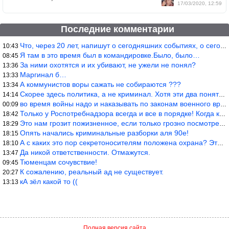
17/03/2020, 12:59
Последние комментарии
Что, через 20 лет, напишут о сегодняшних событиях, о сегодняшней
10:43
Я там в это время был в командировке.Было, было…
08:45
За ними охотятся и их убивают, не ужели не понял?
13:36
Маргинал б…
13:33
А коммунистов воры сажать не собираются ???
13:34
Скорее здесь политика, а не криминал. Хотя эти два понятия начин
14:14
во время войны надо и наказывать по законам военного времени, а
00:09
Только у Роспотребнадзора всегда и все в порядке! Когда касается
18:42
Это нам грозит пожизненное, если только грозно посмотреть в их с
18:29
Опять начались криминальные разборки аля 90е!
18:15
А с каких это пор секретоносителям положена охрана? Это его зада
18:10
Да никой ответственности. Отмажутся.
13:47
Тюменцам сочувствие!
09:45
К сожалению, реальный ад не существует.
20:27
кА зёл какой то ((
13:13
Полная версия сайта