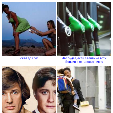
Ржал до слез
Что будет, если залить не тот?
Бензин и октановое число