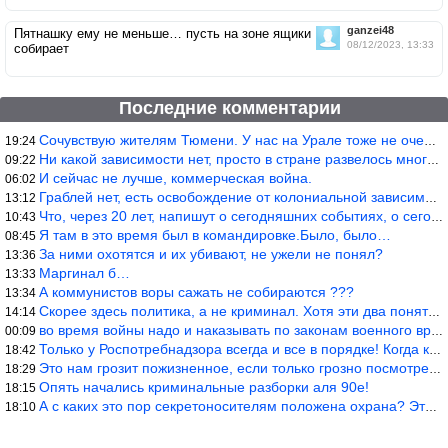
ganzei48
Пятнашку ему не меньше… пусть на зоне ящики
08/12/2023, 13:33
собирает
Последние комментарии
Сочувствую жителям Тюмени. У нас на Урале тоже не очень из-за до
19:24
Ни какой зависимости нет, просто в стране развелось много ипанут
09:22
И сейчас не лучше, коммерческая война.
06:02
Граблей нет, есть освобождение от колониальной зависимости, это
13:12
Что, через 20 лет, напишут о сегодняшних событиях, о сегодняшней
10:43
Я там в это время был в командировке.Было, было…
08:45
За ними охотятся и их убивают, не ужели не понял?
13:36
Маргинал б…
13:33
А коммунистов воры сажать не собираются ???
13:34
Скорее здесь политика, а не криминал. Хотя эти два понятия начин
14:14
во время войны надо и наказывать по законам военного времени, а
00:09
Только у Роспотребнадзора всегда и все в порядке! Когда касается
18:42
Это нам грозит пожизненное, если только грозно посмотреть в их с
18:29
Опять начались криминальные разборки аля 90е!
18:15
А с каких это пор секретоносителям положена охрана? Это его зада
18:10