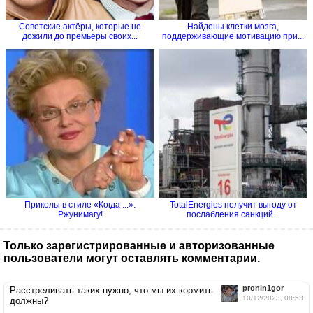
Советские актёры, которые не
Найдены клетки мозга,
дожили до премьеры своих...
поддерживающие мотивацию при...
Приколы в стиле «Когда ...».
TotalEnergies получит выгоду от
Ржунимагу!
послабления санкций...
Только зарегистрированные и авторизованные
пользователи могут оставлять комментарии.
pronin1gor
Расстреливать таких нужно, что мы их кормить
10/12/2023, 08:53
должны?