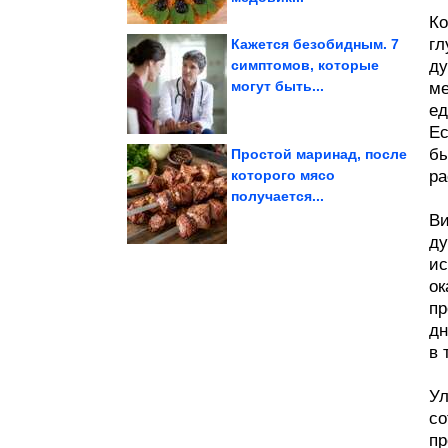
Ко
гл
Кажется безобидным. 7
симптомов, которые
ду
могут быть...
ме
знаки зодиака
Самые бессердечные
ед
Ес
бы
Простой маринад, после
которого мясо
ра
получается...
вместо чая?
полезно заваривать
Какие травы с дачи
Ви
ду
ис
ок
пр
дн
в 
Ул
со
пр