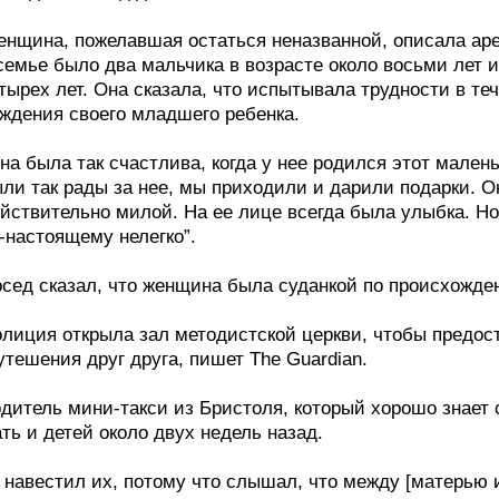
нщина, пожелавшая остаться неназванной, описала арес
семье было два мальчика в возрасте около восьми лет 
тырех лет. Она сказала, что испытывала трудности в те
ждения своего младшего ребенка.
на была так счастлива, когда у нее родился этот мале
ли так рады за нее, мы приходили и дарили подарки. 
йствительно милой. На ее лице всегда была улыбка. Н
-настоящему нелегко”.
сед сказал, что женщина была суданкой по происхожде
лиция открыла зал методистской церкви, чтобы предос
утешения друг друга, пишет The Guardian.
дитель мини-такси из Бристоля, который хорошо знает 
ть и детей около двух недель назад.
 навестил их, потому что слышал, что между [матерью 