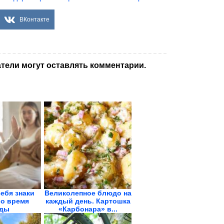
ВКонтакте
тели могут оставлять комментарии.
себя знаки
Великолепное блюдо на
во время
каждый день. Картошка
ды
«Карбонара» в...