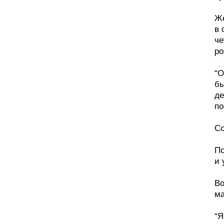
Же
в 
че
ро
“О
бы
де
по
Со
По
и 
Во
ма
“Я