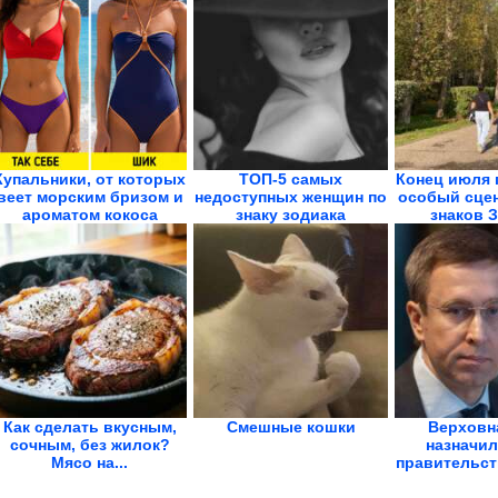
Купальники, от которых
ТОП-5 самых
Конец июля 
веет морским бризом и
недоступных женщин по
особый сцен
ароматом кокоса
знаку зодиака
знаков 
Как сделать вкусным,
Смешные кошки
Верховн
сочным, без жилок?
назначил
Мясо на...
правительст