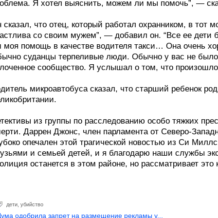
облема. Я хотел выяснить, можем ли мы помочь”, — ска
 сказал, что отец, который работал охранником, в тот 
астлива со своим мужем”, — добавил он. “Все ее дети 
 моя помощь в качестве водителя такси… Она очень хо
ычно суданцы терпеливые люди. Обычно у вас не было 
лоченное сообщество. Я услышал о том, что произошло,
дитель микроавтобуса сказал, что старший ребенок род
ликобритании.
тективы из группы по расследованию особо тяжких пре
ерти. Даррен Джонс, член парламента от Северо-Западно
убоко опечален этой трагической новостью из Си Милл
узьями и семьей детей, и я благодарю наши службы эк
олиция останется в этом районе, но рассматривает это 
дети
,
убийство
Дума одобрила запрет на размещение рекламы у...