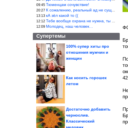
Тюменцам сочувствие!
09:45
К сожалению, реальный ад не существует.
20:27
кА зёл какой то ((
13:13
Тебе вообще охрана не нужна, ты никакой ценности не представляеш
12:12
Молодец, наш человек…
12:09
Ф
Супертемы
Бр
то
100% супер хиты про
отношения мужчин и
Сочная, розовая и без
лишних добавок.
женщин
По
Домашняя ветчина...
то
ок
42
Как носить горошек
летом
Как стал
Не
сверхчеловеком
простой советский
электрик Яков...
пр
Пр
Достаточно добавить
чернослив.
Бр
Классический
пр
Причины, почему разговор превращается в ссору
медовик...