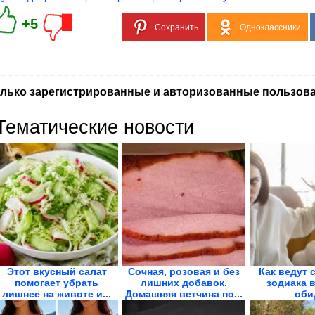
+5
Сохранить
Одноклассники
лько зарегистрированные и авторизованные пользова
Тематические новости
Этот вкусный салат
Сочная, розовая и без
Как ведут 
помогает убрать
лишних добавок.
зодиака 
лишнее на животе и...
Домашняя ветчина по...
оби