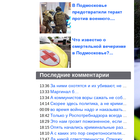
В Подмосковье
предотвратили теракт
против военного....
Что известно о
смертельной вечеринке
в Подмосковье?...
Последние комментарии
За ними охотятся и их убивают, не ужели не понял?
13:36
Маргинал б…
13:33
А коммунистов воры сажать не собираются ???
13:34
Скорее здесь политика, а не криминал. Хотя эти два понятия начин
14:14
во время войны надо и наказывать по законам военного времени, а
00:09
Только у Роспотребнадзора всегда и все в порядке! Когда касается
18:42
Это нам грозит пожизненное, если только грозно посмотреть в их с
18:29
Опять начались криминальные разборки аля 90е!
18:15
А с каких это пор секретоносителям положена охрана? Это его зада
18:10
Да никой ответственности. Отмажутся.
13:47