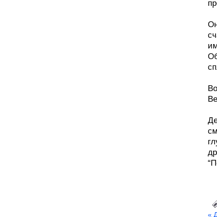
пр
Он
сч
им
Об
сп
Во
Ве
Де
см
гл
др
“П
« 