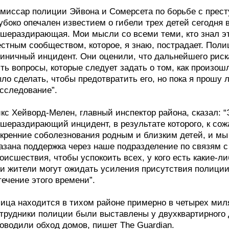
миссар полиции Эйвона и Сомерсета по борьбе с прес
убоко опечален известием о гибели трех детей сегодня
шераздирающая. Мои мысли со всеми теми, кто знал эти
стным сообществом, которое, я знаю, пострадает. Полиц
иничный инцидент. Они оценили, что дальнейшего риск
ть вопросы, которые следует задать о том, как произош
ло сделать, чтобы предотвратить его, но пока я прошу
сследование”.
кс Хейворд-Мелен, главный инспектор района, сказал: “
шераздирающий инцидент, в результате которого, к сож
кренние соболезнования родным и близким детей, и мы
азана поддержка через наше подразделение по связям 
оисшествия, чтобы успокоить всех, у кого есть какие-
и жители могут ожидать усиления присутствия полиции
течение этого времени”.
ица находится в тихом районе примерно в четырех миля
трудники полиции были выставлены у двухквартирного 
оводили обход домов, пишет The Guardian.