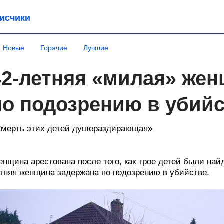
исчики
Новые
Горячие
Лучшие
42-летняя «милая» же
по подозрению в убийс
мерть этих детей душераздирающая»
нщина арестована после того, как трое детей были най
тняя женщина задержана по подозрению в убийстве.