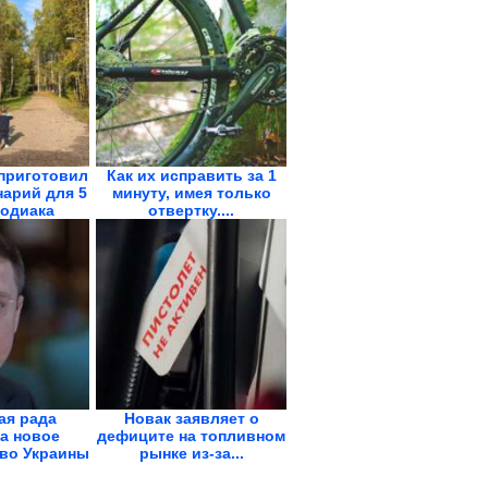
приготовил
Как их исправить за 1
арий для 5
минуту, имея только
Зодиака
отвертку....
ая рада
Новак заявляет о
а новое
дефиците на топливном
во Украины
рынке из-за...