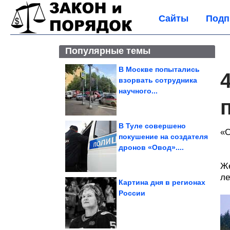
Сайты
Подп
Популярные темы
В Москве попытались
взорвать сотрудника
научного...
В Туле совершено
«С
покушение на создателя
дронов «Овод»....
Же
ле
Картина дня в регионах
России