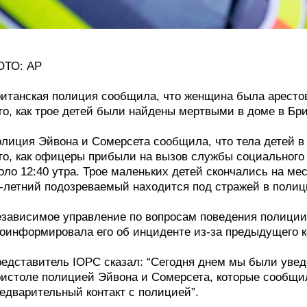
ОТО: AP
итанская полиция сообщила, что женщина была арестов
го, как трое детей были найдены мертвыми в доме в Бри
лиция Эйвона и Сомерсета сообщила, что тела детей в
го, как офицеры прибыли на вызов службы социального
оло 12:40 утра. Трое маленьких детей скончались на м
-летний подозреваемый находится под стражей в полиц
зависимое управление по вопросам поведения полиции 
оинформировала его об инциденте из-за предыдущего к
едставитель IOPC сказал: “Сегодня днем мы были увед
истоле полицией Эйвона и Сомерсета, которые сообщил
едварительный контакт с полицией”.