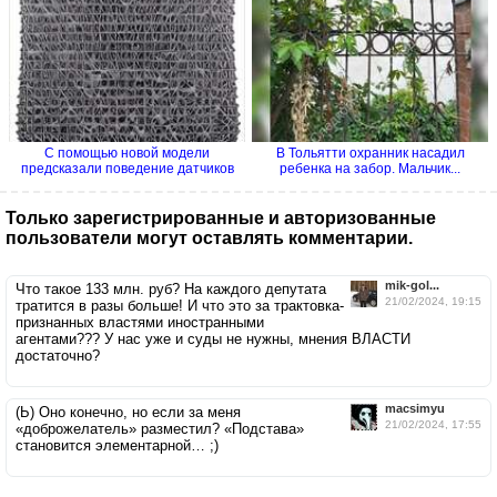
С помощью новой модели
В Тольятти охранник насадил
предсказали поведение датчиков
ребенка на забор. Мальчик...
на...
Только зарегистрированные и авторизованные
пользователи могут оставлять комментарии.
mik-gol...
Что такое 133 млн. руб? На каждого депутата
21/02/2024, 19:15
тратится в разы больше! И что это за трактовка-
признанных властями иностранными
агентами??? У нас уже и суды не нужны, мнения ВЛАСТИ
достаточно?
macsimyu
(Ь) Оно конечно, но если за меня
21/02/2024, 17:55
«доброжелатель» разместил? «Подстава»
становится элементарной… ;)