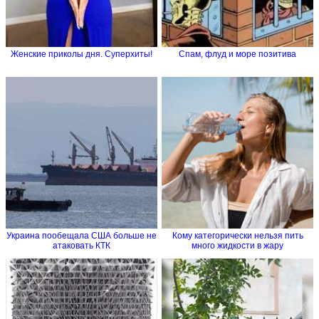
Женские приколы дня. Суперхиты!
Спам, флуд и море позитива
Украина пообещала США больше не
Кому категорически нельзя пить
атаковать КТК
много жидкости в жару