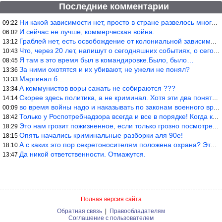
Последние комментарии
Ни какой зависимости нет, просто в стране развелось много ипанут
09:22
И сейчас не лучше, коммерческая война.
06:02
Граблей нет, есть освобождение от колониальной зависимости, это
13:12
Что, через 20 лет, напишут о сегодняшних событиях, о сегодняшней
10:43
Я там в это время был в командировке.Было, было…
08:45
За ними охотятся и их убивают, не ужели не понял?
13:36
Маргинал б…
13:33
А коммунистов воры сажать не собираются ???
13:34
Скорее здесь политика, а не криминал. Хотя эти два понятия начин
14:14
во время войны надо и наказывать по законам военного времени, а
00:09
Только у Роспотребнадзора всегда и все в порядке! Когда касается
18:42
Это нам грозит пожизненное, если только грозно посмотреть в их с
18:29
Опять начались криминальные разборки аля 90е!
18:15
А с каких это пор секретоносителям положена охрана? Это его зада
18:10
Да никой ответственности. Отмажутся.
13:47
Полная версия сайта
Обратная связь
|
Правообладателям
Соглашение с пользователем