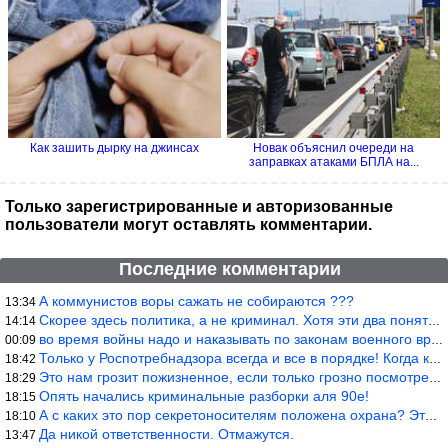
Как зашить дырку на джинсах
Новак объяснил очереди на
заправках атаками БПЛА на...
Только зарегистрированные и авторизованные
пользователи могут оставлять комментарии.
Последние комментарии
А коммунистов воры сажать не собираются ???
13:34
Скорее здесь политика, а не криминал. Хотя эти два понятия начин
14:14
во время войны надо и наказывать по законам военного времени, а
00:09
Только у Роспотребнадзора всегда и все в порядке! Когда касается
18:42
Это нам грозит пожизненное, если только грозно посмотреть в их с
18:29
Опять начались криминальные разборки аля 90е!
18:15
А с каких это пор секретоносителям положена охрана? Это его зада
18:10
Да никой ответственности. Отмажутся.
13:47