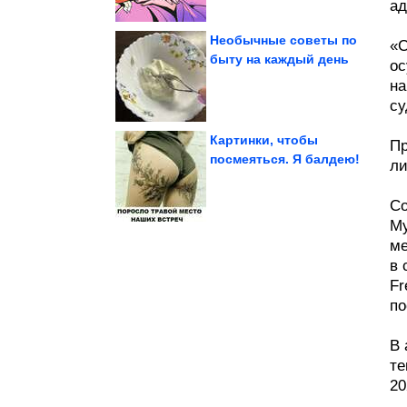
ад
Необычные советы по
«С
быту на каждый день
ос
на
из старых джинсов
Классная идея декора
су
Картинки, чтобы
Пр
посмеяться. Я балдею!
ли
фотографии с бобрами
Самые очаровательные
Со
Му
ме
в 
Fr
по
В 
те
20