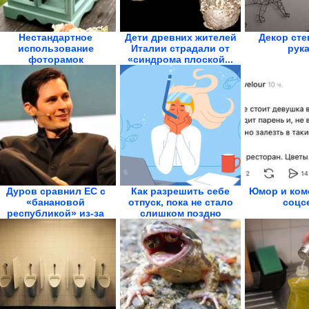
Нестандартное
Дети древних жителей
Декор сте
использование
Италии страдали от
рук
фоторамок
«синдрома плоской...
Дуров сравнил ЕС с
Как разрешить себе
Юмор и ком
«банановой
отпуск, пока не стало
соцс
республикой» из-за
слишком поздно
закона о...