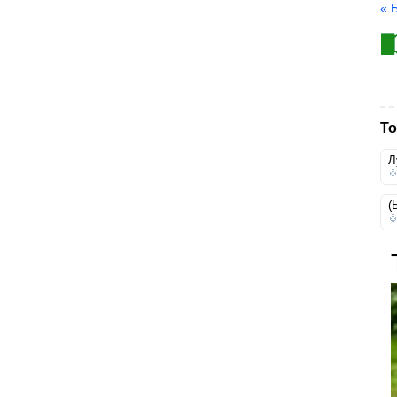
« 
То
Л
(