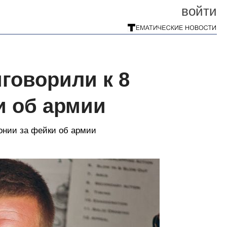
войти
иговорили к 8
и об армии
лонии за фейки об армии