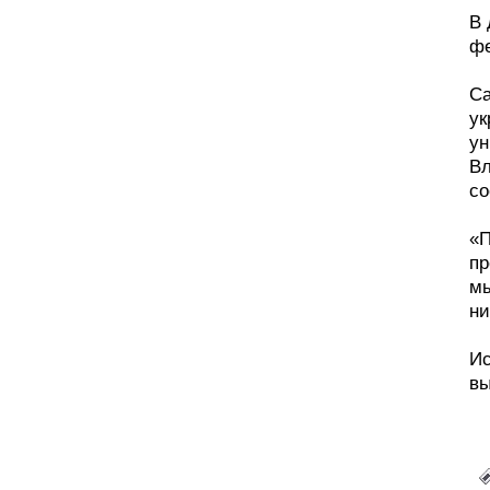
В 
фе
Са
ук
ун
Вл
со
«П
пр
мы
ни
Ис
вы