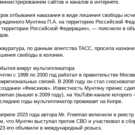
министрированием сайтов и каналов в интернете.
рок отбывания наказания в виде лишения свободы исч
ужденного Мунтяна П.А. на территорию Российской Фед
 территории Российской Федерации», — пояснили в об
дов.
окуратура, по данным агентства ТАСС, просила назначит
шения свободы в колонии.
бытия вокруг мультипликатора
нтян с 1998 по 2000 год работал в правительстве Моск
жрегиональных связей. В 2008 году он стал соосновате
создании «Фиксиков». Известность Мунтяну принес сде
eeman (вышел в 2009 году), на YouTube-канале которого
следние годы мультипликатор проживает на Кипре.
апреле 2023 года автора Mr. Freeman включили в реест
м, что Мунтян выступал против СВО и участвовал в сбо
23 его объявили в международный розыск.