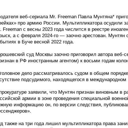
здателя веб-сериала Mr. Freeman Павла Мунтяна* приго
ейках» про армию России. Мультипликатора осудили зао
. Freeman с весны 2023 года числится в реестре иноаген
зыск, а с февраля 2024-го — заочно арестован. Мунтян
бытиях в Буче весной 2022 года.
рошевский суд Москвы заочно приговорил автора веб-с
ризнан в РФ иностранным агентом) к восьми годам коло
головное дело рассматривалось судом в общем порядке
сутствие подсудимого, находящегося в международном 
прокуратуре заявили, что Мунтян признан виновным в 
ссийской армии в зоне проведения специальной военной о
жную информацию он, по версии следствия, публиковал
ссенджеров».
д также на три года лишил мультипликатора права зани