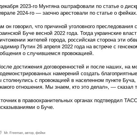
декабря 2023-го Мунтяна оштрафовали по статье о диск
врале 2024-го — заочно арестовали по статье о фейках
м он говорил, что причиной уголовного преследования с
раинской Буче весной 2022 года. Тогда украинские вла
ичтожении жителей города, российская сторона эти обв
адимир Путин 26 апреля 2022 года на встрече с генсе
общения о случившемся провокацией.
осле достижения договоренностей и после наших, на мо
одемонстрированных намерений создать благоприятные
 столкнулись с провокацией в населенном пункте Буча,
какого отношения. Мы знаем, кто это делал», — сказал т
точник в правоохранительных органах подтвердил ТАСС,
сказываниями о Буче.
Mr. Freeman
,
автор
,
фейки