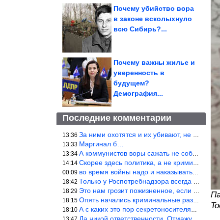
Почему убийство вора
в законе всколыхнуло
всю Сибирь?...
Почему важны жилье и
уверенность в
будущем?
Демография...
Последние комментарии
За ними охотятся и их убивают, не ужели не понял?
13:36
Маргинал б…
13:33
А коммунистов воры сажать не собираются ???
13:34
Скорее здесь политика, а не криминал. Хотя эти два понятия начин
14:14
во время войны надо и наказывать по законам военного времени, а
00:09
Только у Роспотребнадзора всегда и все в порядке! Когда касается
18:42
Это нам грозит пожизненное, если только грозно посмотреть в их с
18:29
Па
Опять начались криминальные разборки аля 90е!
18:15
To
А с каких это пор секретоносителям положена охрана? Это его зада
18:10
Да никой ответственности. Отмажутся.
13:47