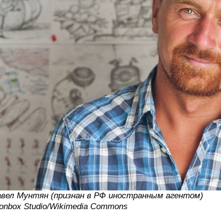
вел Мунтян (признан в РФ иностранным агентом)
onbox Studio/Wikimedia Commons