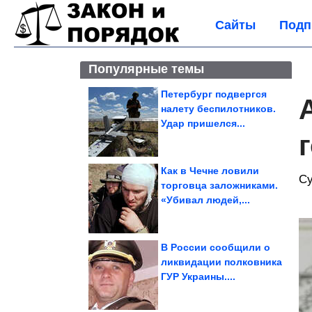
Сайты
Подп
Популярные темы
Петербург подвергся
налету беспилотников.
Удар пришелся...
Как в Чечне ловили
Су
торговца заложниками.
«Убивал людей,...
В России сообщили о
ликвидации полковника
ГУР Украины....