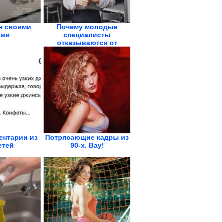
н своими
Почему молодые
ами
специалисты
отказываются от
руководящих...
ентарии из
Потрясающие кадры из
етей
90-х. Вау!