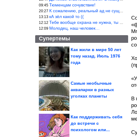
Тюменцам сочувствие!
09:45
К сожалению, реальный ад не существует.
20:27
кА зёл какой то ((
13:13
Со
Тебе вообще охрана не нужна, ты никакой ценности не представляеш
12:12
«ф
Молодец, наш человек…
12:09
Mr
ро
Супертемы
со
Как жили в мире 50 лет
тому назад. Июль 1976
Хо
Подборка душевных
фотографий времён
года
СССР
(п
«У
Самые необычные
от
аквапарки в разных
Глюкоза шокировала
уголках планеты
безумным видом на
фестивале
В 
ро
Ло
Как поддерживать себя
ме
до встречи с
психологом или...
Фото, на которых пушистики без лишних слов показывают,...
Су