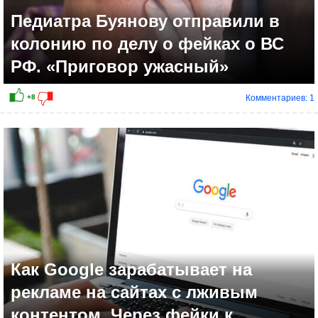
Педиатра Буянову отправили в
колонию по делу о фейках о ВС
РФ. «Приговор ужасный»
Комментариев: 1
+3
Как Google зарабатывает на
рекламе на сайтах с лживым
контентом. Через фейки к