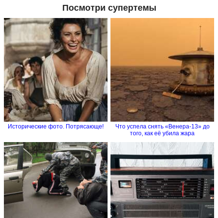
Посмотри супертемы
Исторические фото. Потрясающе!
Что успела снять «Венера-13» до
того, как её убила жара