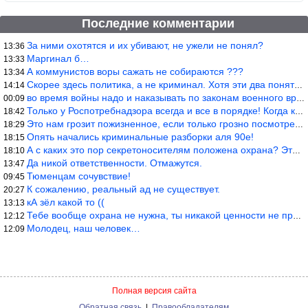
Последние комментарии
За ними охотятся и их убивают, не ужели не понял?
13:36
Маргинал б…
13:33
А коммунистов воры сажать не собираются ???
13:34
Скорее здесь политика, а не криминал. Хотя эти два понятия начин
14:14
во время войны надо и наказывать по законам военного времени, а
00:09
Только у Роспотребнадзора всегда и все в порядке! Когда касается
18:42
Это нам грозит пожизненное, если только грозно посмотреть в их с
18:29
Опять начались криминальные разборки аля 90е!
18:15
А с каких это пор секретоносителям положена охрана? Это его зада
18:10
Да никой ответственности. Отмажутся.
13:47
Тюменцам сочувствие!
09:45
К сожалению, реальный ад не существует.
20:27
кА зёл какой то ((
13:13
Тебе вообще охрана не нужна, ты никакой ценности не представляеш
12:12
Молодец, наш человек…
12:09
Полная версия сайта
Обратная связь
|
Правообладателям