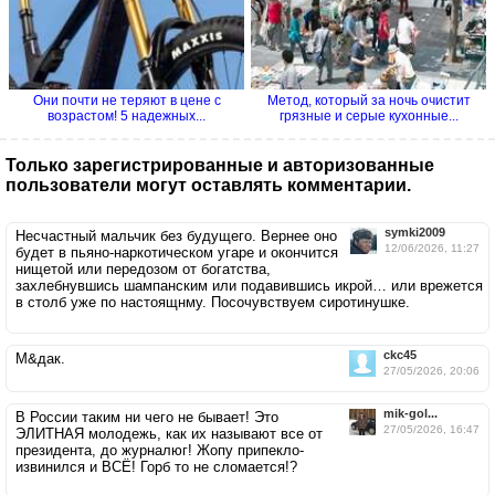
Они почти не теряют в цене с
Метод, который за ночь очистит
возрастом! 5 надежных...
грязные и серые кухонные...
Только зарегистрированные и авторизованные
пользователи могут оставлять комментарии.
symki2009
Несчастный мальчик без будущего. Вернее оно
12/06/2026, 11:27
будет в пьяно-наркотическом угаре и окончится
нищетой или передозом от богатства,
захлебнувшись шампанским или подавившись икрой… или врежется
в столб уже по настоящнму. Посочувствуем сиротинушке.
ckc45
М&дак.
27/05/2026, 20:06
mik-gol...
В России таким ни чего не бывает! Это
27/05/2026, 16:47
ЭЛИТНАЯ молодежь, как их называют все от
президента, до журналюг! Жопу припекло-
извинился и ВСЁ! Горб то не сломается!?