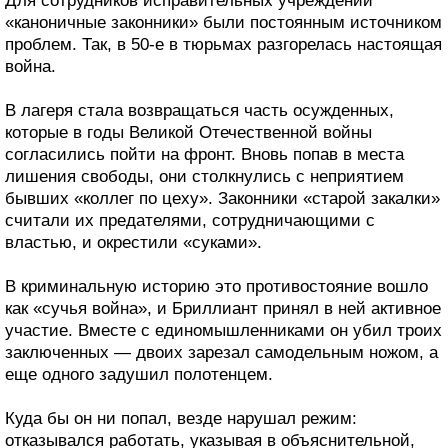
Для сотрудников исправительных учреждений
«каноничные законники» были постоянным источником
проблем. Так, в 50-е в тюрьмах разгорелась настоящая
война.
В лагеря стала возвращаться часть осужденных,
которые в годы Великой Отечественной войны
согласились пойти на фронт. Вновь попав в места
лишения свободы, они столкнулись с неприятием
бывших «коллег по цеху». Законники «старой закалки»
считали их предателями, сотрудничающими с
властью, и окрестили «суками».
В криминальную историю это противостояние вошло
как «сучья война», и Бриллиант принял в ней активное
участие. Вместе с единомышленниками он убил троих
заключенных — двоих зарезал самодельным ножом, а
еще одного задушил полотенцем.
Куда бы он ни попал, везде нарушал режим:
отказывался работать, указывая в объяснительной,