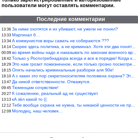
пользователи могут оставлять комментарии.
Последние комментарии
За ними охотятся и их убивают, не ужели не понял?
13:36
Маргинал б…
13:33
А коммунистов воры сажать не собираются ???
13:34
Скорее здесь политика, а не криминал. Хотя эти два понятия начин
14:14
во время войны надо и наказывать по законам военного времени, а
00:09
Только у Роспотребнадзора всегда и все в порядке! Когда касается
18:42
Это нам грозит пожизненное, если только грозно посмотреть в их с
18:29
Опять начались криминальные разборки аля 90е!
18:15
А с каких это пор секретоносителям положена охрана? Это его зада
18:10
Да никой ответственности. Отмажутся.
13:47
Тюменцам сочувствие!
09:45
К сожалению, реальный ад не существует.
20:27
кА зёл какой то ((
13:13
Тебе вообще охрана не нужна, ты никакой ценности не представляеш
12:12
Молодец, наш человек…
12:09