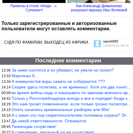
Приколы в стиле «Когда ...».
Как Александр Демьяненко
Суперхит!
разрушил карьеру Иры Волковой
Только зарегистрированные и авторизованные
пользователи могут оставлять комментарии.
squo0202
СУДЯ ПО ФАМИЛИИ, ВЫХОДЕЦ ИЗ АФРИКИ.
10/06/2026, 09:15
Последние комментарии
За ними охотятся и их убивают, не ужели не понял?
13:36
Маргинал б…
13:33
А коммунистов воры сажать не собираются ???
13:34
Скорее здесь политика, а не криминал. Хотя эти два понятия начин
14:14
во время войны надо и наказывать по законам военного времени, а
00:09
Только у Роспотребнадзора всегда и все в порядке! Когда касается
18:42
Это нам грозит пожизненное, если только грозно посмотреть в их с
18:29
Опять начались криминальные разборки аля 90е!
18:15
А с каких это пор секретоносителям положена охрана? Это его зада
18:10
Да никой ответственности. Отмажутся.
13:47
Тюменцам сочувствие!
09:45
К сожалению, реальный ад не существует.
20:27