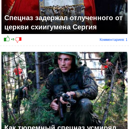
Спецназ задержал отлученного от
церкви схиигумена Сергия
Комментариев: 1
+2
Как тюремный спецназ усмирял