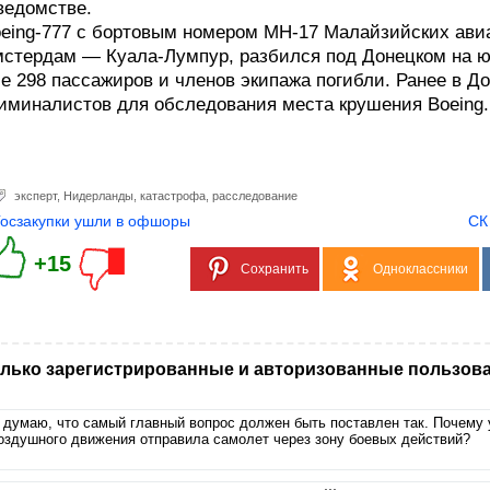
ведомстве.
eing-777 с бортовым номером MH-17 Малайзийских ав
стердам — Куала-Лумпур, разбился под Донецком на юг
е 298 пассажиров и членов экипажа погибли. Ранее в Д
иминалистов для обследования места крушения Boeing.
эксперт
,
Нидерланды
,
катастрофа
,
расследование
Госзакупки ушли в офшоры
СК
+15
Сохранить
Одноклассники
лько зарегистрированные и авторизованные пользова
 думаю, что самый главный вопрос должен быть поставлен так. Почему
оздушного движения отправила самолет через зону боевых действий?