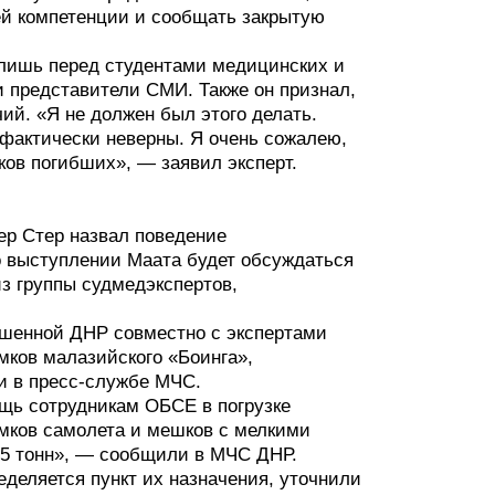
ей компетенции и сообщать закрытую
ю лишь перед студентами медицинских и
и представители СМИ. Также он признал,
ий. «Я не должен был этого делать.
 фактически неверны. Я очень сожалею,
ков погибших», — заявил эксперт.
ер Стер назвал поведение
 выступлении Маата будет обсуждаться
из группы судмедэкспертов,
ашенной ДНР совместно с экспертами
мков малазийского «Боинга»,
и в пресс-службе МЧС.
щь сотрудникам ОБСЕ в погрузке
мков самолета и мешков с мелкими
15 тонн», — сообщили в МЧС ДНР.
деляется пункт их назначения, уточнили