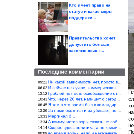
Кто имеет право на
статус и какие меры
поддержки...
Правительство хочет
допустить больше
заключенных к...
Последние комментарии
Ни какой зависимости нет, просто в стране развелось много ипанут
09:22
И сейчас не лучше, коммерческая война.
06:02
Па
Граблей нет, есть освобождение от колониальной зависимости, это
13:12
сл
Что, через 20 лет, напишут о сегодняшних событиях, о сегодняшней
10:43
Я там в это время был в командировке.Было, было…
08:45
хо
За ними охотятся и их убивают, не ужели не понял?
13:36
на
Маргинал б…
13:33
со
А коммунистов воры сажать не собираются ???
13:34
не
Скорее здесь политика, а не криминал. Хотя эти два понятия начин
14:14
По
во время войны надо и наказывать по законам военного времени, а
00:09