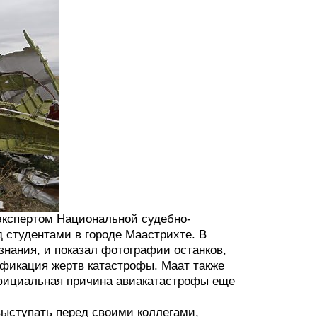
кспертом Национальной судебно-
д студентами в городе Маастрихте. В
ознания, и показал фотографии останков,
фикация жертв катастрофы. Маат также
 официальная причина авиакатастрофы еще
выступать перед своими коллегами,