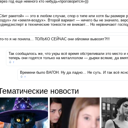
ерез год еще немного кто нибудь«проговорится»)))
Сбит ракетой» — это в любом случае, спор о типе или хотя бы размере р
оздух» ли «земля-воздух». Второй вариант — ничего бы не значило, верс
удмедэксперт в технические тонкости не вникает… Но нервничают госпо
то-то я не поняла… ТОЛЬКО СЕЙЧАС они обломки вывозят?!!!
Так сообщалось же, что укры всё время обстреливали это место и
теперь они годятся только на металлолом — дырки всякие, да вм
↑
Времени было ВАГОН. Ну да ладно… Не суть. И так всё ясно
↑
Тематические новости