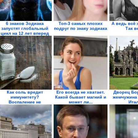
6 знаков Зодиака
Топ-3 самых плохих
А ведь всё 
запустят глобальный
подруг по знаку зодиака
Так в
цикл на 12 лет вперед
Как соль вредит
Его всегда не хватает.
Дворец Бо
иммунитету?
Какой бывает магний и
жемчужина
Воспаление не
может ли...
Ита
проходит