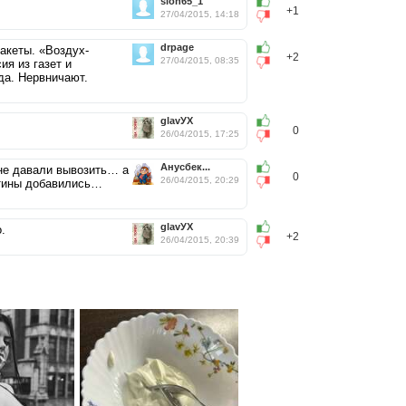
slon65_1
+1
27/04/2015, 14:18
drpage
акеты. «Воздух-
+2
27/04/2015, 08:35
ия из газет и
да. Нервничают.
glavУХ
0
26/04/2015, 17:25
Анусбек...
 не давали вывозить… а
0
26/04/2015, 20:29
ятины добавились…
glavУХ
.
+2
26/04/2015, 20:39