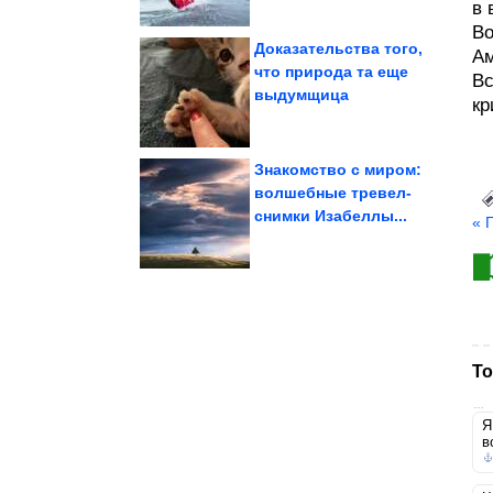
в 
Bo
Доказательства того,
Ам
что природа та еще
Вс
выдумщица
Веселье продолжается
кр
Приколы про алкоголь.
Знакомство с миром:
волшебные тревел-
снимки Изабеллы...
« 
секреты
Необычные бытовые
То
…
Я
в