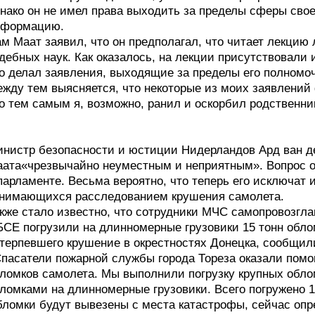
нако он не имел права выходить за пределы сферы сво
нформацию.
м Маат заявил, что он предполагал, что читает лекци
дебных наук. Как оказалось, на лекции присутствовали 
о делал заявления, выходящие за пределы его полномоч
жду тем выясняется, что некоторые из моих заявлений
о тем самым я, возможно, ранил и оскорбил родственни
нистр безопасности и юстиции Нидерландов Ард ван д
ата«чрезвычайно неуместным и неприятным». Вопрос о
парламенте. Весьма вероятно, что теперь его исключат 
нимающихся расследованием крушения самолета.
кже стало известно, что сотрудники МЧС самопровозгл
СЕ погрузили на длинномерные грузовики 15 тонн обло
терпевшего крушение в окрестностях Донецка, сообщил
пасатели пожарной службы города Тореза оказали помо
ломков самолета. Мы выполнили погрузку крупных обло
ломками на длинномерные грузовики. Всего погружено 
ломки будут вывезены с места катастрофы, сейчас опре