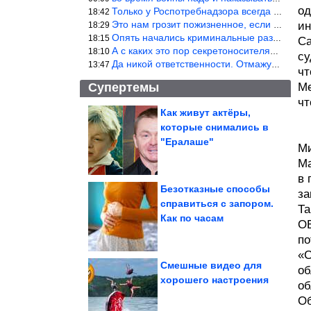
од
Только у Роспотребнадзора всегда и все в порядке! Когда касается
18:42
Это нам грозит пожизненное, если только грозно посмотреть в их с
и
18:29
Опять начались криминальные разборки аля 90е!
18:15
Са
А с каких это пор секретоносителям положена охрана? Это его зада
18:10
су
Да никой ответственности. Отмажутся.
13:47
чт
Супертемы
Ме
чт
Как живут актёры,
которые снимались в
Приколы в стиле «Когда
...». Эпический сборник!
"Ералаше"
Ми
Ма
в 
Безотказные способы
за
справиться с запором.
Та
Простая шакшука,
Как по часам
намного вкуснее
глазуньи.
ОБ
Королевская...
по
«С
Смешные видео для
об
хорошего настроения
об
Коты, глядя на которых хочется воскликнуть: «О, у меня...
Об