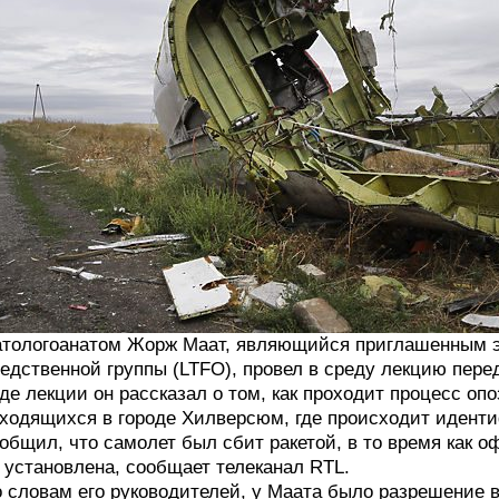
тологоанатом Жорж Маат, являющийся приглашенным э
едственной группы (LTFO), провел в среду лекцию пере
де лекции он рассказал о том, как проходит процесс оп
ходящихся в городе Хилверсюм, где происходит иденти
общил, что самолет был сбит ракетой, в то время как
 установлена, сообщает телеканал RTL.
 словам его руководителей, у Маата было разрешение 