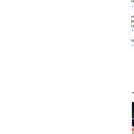
Ч
«
в
с
Ч