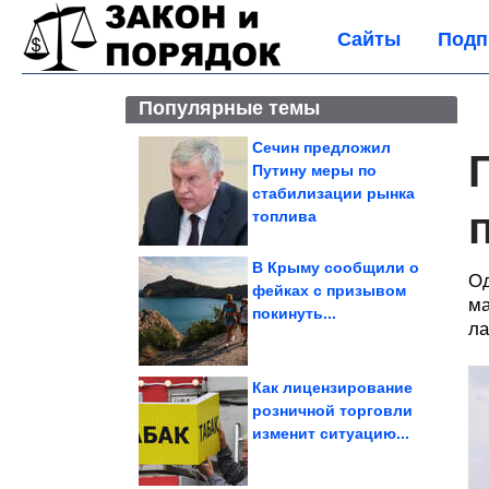
Сайты
Подп
Популярные темы
Сечин предложил
Путину меры по
стабилизации рынка
топлива
В Крыму сообщили о
Од
фейках с призывом
ма
покинуть...
ла
Как лицензирование
розничной торговли
изменит ситуацию...