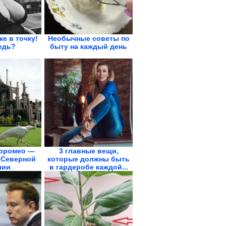
же в точку!
Необычные советы по
едь?
быту на каждый день
рромео —
3 главные вещи,
 Северной
которые должны быть
лии
в гардеробе каждой...