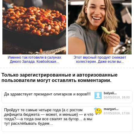
Именно так готовили в салунах
Этот вкусный продукт снижает
Дикого Запада. Ковбойская...
холестерин. Даже если вы...
Только зарегистрированные и авторизованные
пользователи могут оставлять комментарии.
balyali...
Да здравствует президент олигархов и воров!!!
20/05/2016, 16:00
margari...
Пройдут те самые четыре года (а с ростом
07/05/2016, 17:06
дефицита бюджета — может, и меньше) — и что
тогда?----а тогда они все свалят за бугор… а мы
тут расхлёбывать будем…