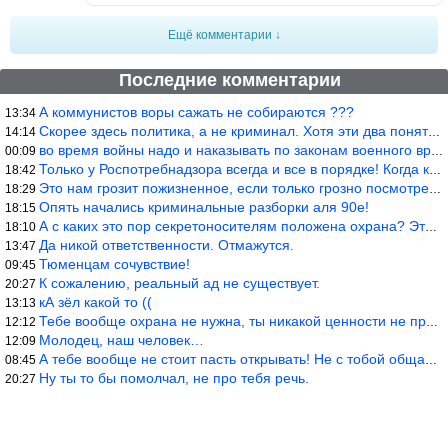
Ещё комментарии ↓
Последние комментарии
А коммунистов воры сажать не собираются ???
13:34
Скорее здесь политика, а не криминал. Хотя эти два понятия начин
14:14
во время войны надо и наказывать по законам военного времени, а
00:09
Только у Роспотребнадзора всегда и все в порядке! Когда касается
18:42
Это нам грозит пожизненное, если только грозно посмотреть в их с
18:29
Опять начались криминальные разборки аля 90е!
18:15
А с каких это пор секретоносителям положена охрана? Это его зада
18:10
Да никой ответственности. Отмажутся.
13:47
Тюменцам сочувствие!
09:45
К сожалению, реальный ад не существует.
20:27
кА зёл какой то ((
13:13
Тебе вообще охрана не нужна, ты никакой ценности не представляеш
12:12
Молодец, наш человек…
12:09
А тебе вообще не стоит пасть открывать! Не с тобой общаются!
08:45
Ну ты то бы помолчал, не про тебя речь.
20:27