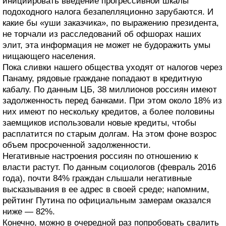
инициировать введение прогрессивной шкалы
подоходного налога безапелляционно зарубаются. И
какие бы «уши заказчика», по выражению президента,
не торчали из расследований об офшорах наших
элит, эта информация не может не будоражить умы
нищающего населения.
Пока сливки нашего общества уходят от налогов через
Панаму, рядовые граждане попадают в кредитную
кабалу. По данным ЦБ, 38 миллионов россиян имеют
задолженность перед банками. При этом около 18% из
них имеют по нескольку кредитов, а более половины
заемщиков использовали новые кредиты, чтобы
расплатится по старым долгам. На этом фоне возрос
объем просроченной задолженности.
Негативные настроения россиян по отношению к
власти растут. По данным социологов (февраль 2016
года), почти 84% граждан слышали негативные
высказывания в ее адрес в своей среде; напомним,
рейтинг Путина по официальным замерам оказался
ниже — 82%.
Конечно, можно в очередной раз попробовать свалить