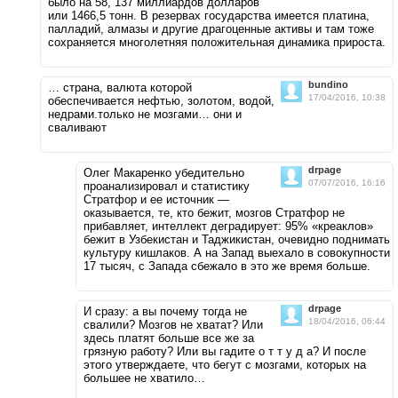
было на 58, 137 миллиардов долларов
или 1466,5 тонн. В резервах государства имеется платина,
палладий, алмазы и другие драгоценные активы и там тоже
сохраняется многолетняя положительная динамика прироста.
bundino
… страна, валюта которой
17/04/2016, 10:38
обеспечивается нефтью, золотом, водой,
недрами.только не мозгами… они и
сваливают
drpage
Олег Макаренко убедительно
07/07/2016, 16:16
проанализировал и статистику
Стратфор и ее источник —
оказывается, те, кто бежит, мозгов Стратфор не
прибавляет, интеллект деградирует: 95% «креаклов»
бежит в Узбекистан и Таджикистан, очевидно поднимать
культуру кишлаков. А на Запад выехало в совокупности
17 тысяч, с Запада сбежало в это же время больше.
drpage
И сразу: а вы почему тогда не
18/04/2016, 06:44
свалили? Мозгов не хватат? Или
здесь платят больше все же за
грязную работу? Или вы гадите о т т у д а? И после
этого утверждаете, что бегут с мозгами, которых на
большее не хватило…