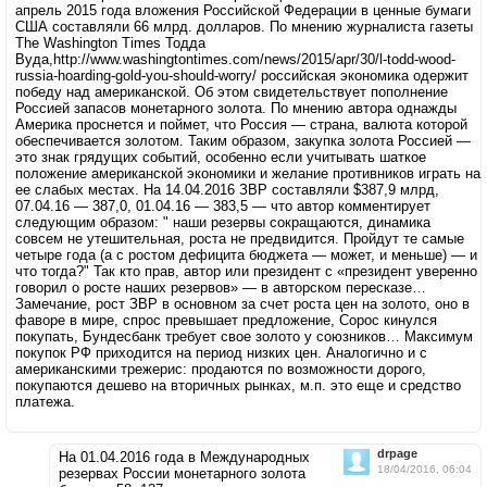
апрель 2015 года вложения Российской Федерации в ценные бумаги
США составляли 66 млрд. долларов. По мнению журналиста газеты
The Washington Times Тодда
Вуда,http://www.washingtontimes.com/news/2015/apr/30/l-todd-wood-
russia-hoarding-gold-you-should-worry/ российская экономика одержит
победу над американской. Об этом свидетельствует пополнение
Россией запасов монетарного золота. По мнению автора однажды
Америка проснется и поймет, что Россия — страна, валюта которой
обеспечивается золотом. Таким образом, закупка золота Россией —
это знак грядущих событий, особенно если учитывать шаткое
положение американской экономики и желание противников играть на
ее слабых местах. На 14.04.2016 ЗВР составляли $387,9 млрд,
07.04.16 — 387,0, 01.04.16 — 383,5 — что автор комментирует
следующим образом: " наши резервы сокращаются, динамика
совсем не утешительная, роста не предвидится. Пройдут те самые
четыре года (а с ростом дефицита бюджета — может, и меньше) — и
что тогда?" Так кто прав, автор или президент с «президент уверенно
говорил о росте наших резервов» — в авторском пересказе…
Замечание, рост ЗВР в основном за счет роста цен на золото, оно в
фаворе в мире, спрос превышает предложение, Сорос кинулся
покупать, Бундесбанк требует свое золото у союзников… Максимум
покупок РФ приходится на период низких цен. Аналогично и с
американскими трежерис: продаются по возможности дорого,
покупаются дешево на вторичных рынках, м.п. это еще и средство
платежа.
drpage
На 01.04.2016 года в Международных
18/04/2016, 06:04
резервах России монетарного золота