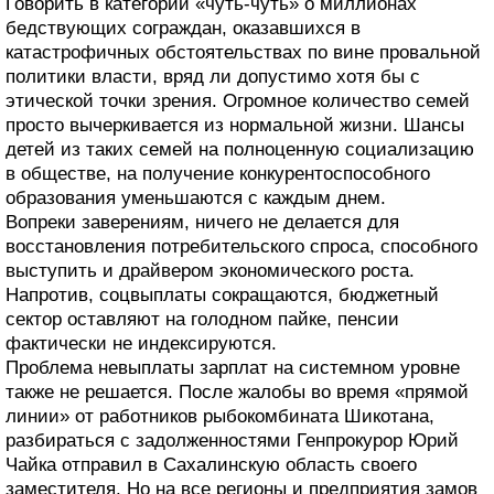
Говорить в категории «чуть-чуть» о миллионах
бедствующих сограждан, оказавшихся в
катастрофичных обстоятельствах по вине провальной
политики власти, вряд ли допустимо хотя бы с
этической точки зрения. Огромное количество семей
просто вычеркивается из нормальной жизни. Шансы
детей из таких семей на полноценную социализацию
в обществе, на получение конкурентоспособного
образования уменьшаются с каждым днем.
Вопреки заверениям, ничего не делается для
восстановления потребительского спроса, способного
выступить и драйвером экономического роста.
Напротив, соцвыплаты сокращаются, бюджетный
сектор оставляют на голодном пайке, пенсии
фактически не индексируются.
Проблема невыплаты зарплат на системном уровне
также не решается. После жалобы во время «прямой
линии» от работников рыбокомбината Шикотана,
разбираться с задолженностями Генпрокурор Юрий
Чайка отправил в Сахалинскую область своего
заместителя. Но на все регионы и предприятия замов