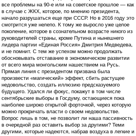
все проблемы на 90-е или на советское прошлое — как
в случае с ЖКХ, которое, по мнению президента,
начало разрушаться еще при СССР. Но в 2016 году это
смотрится уже нелепо. К тому же выросло уже целое
поколение, которое в сознательном возрасте никого из
руководителей страны, кроме Путина и нынешнего
лидера партии «Единая Россия» Дмитрия Медведева,
и не помнит. С тем же успехом можно продолжать
обосновывать отставание в экономическом развитии
от всего мира монгольским нашествием на Русь.
Прямая линия с президентом призвана была
произвести «магический» эффект, сбить растущее
недовольство, создать иллюзию предсказуемого
будущего. Удался ли фокус, покажут в том числе
сентябрьские выборы в Госдуму, остающиеся пока
наиболее широко открытой форточкой, через которую
можно прокричать власти о своем недовольстве.
Вопрос лишь в том, не позволит ли наша пассивность
в очередной раз оставить выбор за другими? Теми
другими, которые надеются, набрав воздуха в легкие и