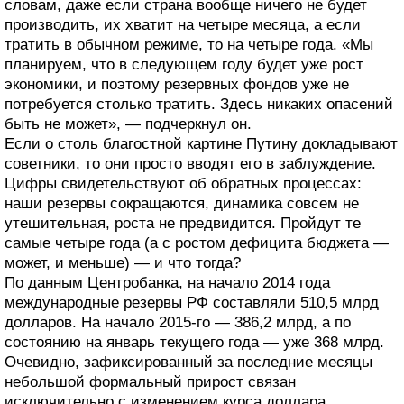
словам, даже если страна вообще ничего не будет
производить, их хватит на четыре месяца, а если
тратить в обычном режиме, то на четыре года. «Мы
планируем, что в следующем году будет уже рост
экономики, и поэтому резервных фондов уже не
потребуется столько тратить. Здесь никаких опасений
быть не может», — подчеркнул он.
Если о столь благостной картине Путину докладывают
советники, то они просто вводят его в заблуждение.
Цифры свидетельствуют об обратных процессах:
наши резервы сокращаются, динамика совсем не
утешительная, роста не предвидится. Пройдут те
самые четыре года (а с ростом дефицита бюджета —
может, и меньше) — и что тогда?
По данным Центробанка, на начало 2014 года
международные резервы РФ составляли 510,5 млрд
долларов. На начало 2015-го — 386,2 млрд, а по
состоянию на январь текущего года — уже 368 млрд.
Очевидно, зафиксированный за последние месяцы
небольшой формальный прирост связан
исключительно с изменением курса доллара.