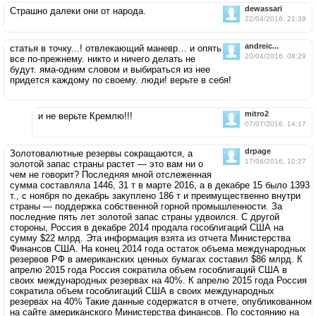
dewassari
Страшно далеки они от народа.
22/04/2016, 21:39
andreic...
статья в точку...! отвлекающий маневр… и опять
20/04/2016, 08:29
все по-прежнему. никто и ничего делать не
будут. яма-одним словом и выбираться из нее
придется каждому по своему. люди! верьте в себя!
mitro2
и не верьте Кремлю!!!
07/07/2016, 14:17
drpage
Золотовалютные резервы сокращаются, а
17/04/2016, 10:27
золотой запас страны растет — это вам ни о
чем не говорит? Последняя мной отслеженная
сумма составляла 1446, 31 т в марте 2016, а в декабре 15 было 1393
т., с ноября по декабрь закуплено 186 т и преимущественно внутри
страны — поддержка собственной горной промышленности. За
последние пять лет золотой запас страны удвоился. С другой
стороны, Россия в декабре 2014 продала гособлигаций США на
сумму $22 млрд. Эта информация взята из отчета Министерства
Финансов США. На конец 2014 года остаток объема международных
резервов РФ в американских ценных бумагах составил $86 млрд. К
апрелю 2015 года Россия сократила объем гособлигаций США в
своих международных резервах на 40%. К апрелю 2015 года Россия
сократила объем гособлигаций США в своих международных
резервах на 40% Такие данные содержатся в отчете, опубликованном
на сайте американского Министерства финансов. По состоянию на