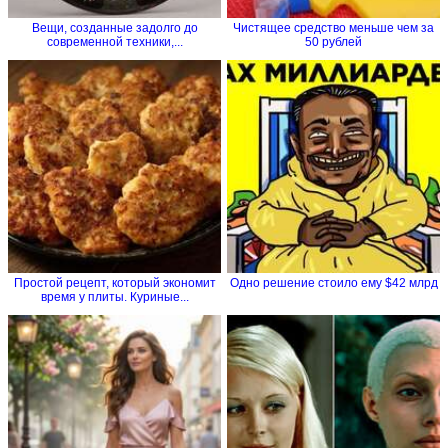
Вещи, созданные задолго до
Чистящее средство меньше чем за
современной техники,...
50 рублей
Простой рецепт, который экономит
Одно решение стоило ему $42 млрд
время у плиты. Куриные...