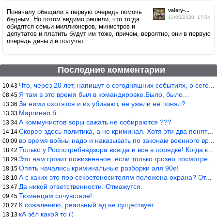
valery-...
Поначалу обещали в первую очередь помочь
13/05/2020, 17:54
бедным. Но потом видимо решили, что тогда
обидятся семьи миллионеров, министров и
депутатов и платить будут им тоже, причем, вероятно, они в первую
очередь деньги и получат.
Последние комментарии
Что, через 20 лет, напишут о сегодняшних событиях, о сегодняшней
10:43
Я там в это время был в командировке.Было, было…
08:45
За ними охотятся и их убивают, не ужели не понял?
13:36
Маргинал б…
13:33
А коммунистов воры сажать не собираются ???
13:34
Скорее здесь политика, а не криминал. Хотя эти два понятия начин
14:14
во время войны надо и наказывать по законам военного времени, а
00:09
Только у Роспотребнадзора всегда и все в порядке! Когда касается
18:42
Это нам грозит пожизненное, если только грозно посмотреть в их с
18:29
Опять начались криминальные разборки аля 90е!
18:15
А с каких это пор секретоносителям положена охрана? Это его зада
18:10
Да никой ответственности. Отмажутся.
13:47
Тюменцам сочувствие!
09:45
К сожалению, реальный ад не существует.
20:27
кА зёл какой то ((
13:13