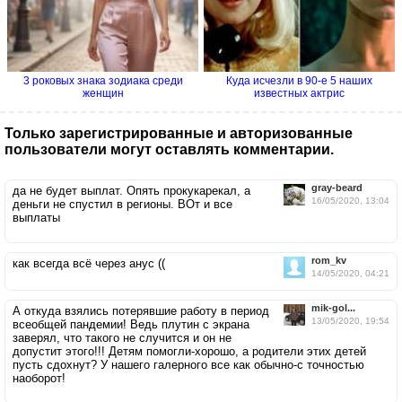
3 роковых знака зодиака среди
Куда исчезли в 90-е 5 наших
женщин
известных актрис
Только зарегистрированные и авторизованные
пользователи могут оставлять комментарии.
gray-beard
да не будет выплат. Опять прокукарекал, а
16/05/2020, 13:04
деньги не спустил в регионы. ВОт и все
выплаты
rom_kv
как всегда всё через aнус ((
14/05/2020, 04:21
mik-gol...
А откуда взялись потерявшие работу в период
13/05/2020, 19:54
всеобщей пандемии! Ведь плутин с экрана
заверял, что такого не случится и он не
допустит этого!!! Детям помогли-хорошо, а родители этих детей
пусть сдохнут? У нашего галерного все как обычно-с точностью
наоборот!