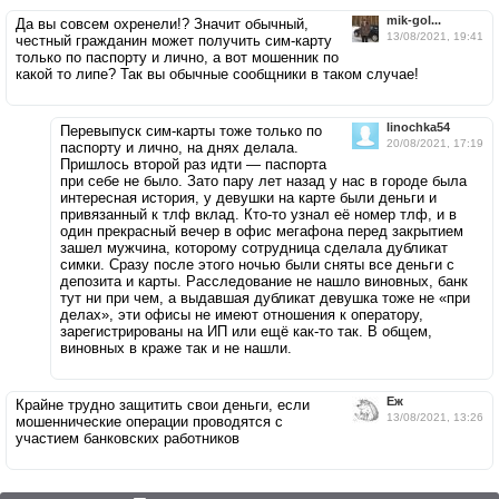
mik-gol...
Да вы совсем охренели!? Значит обычный,
13/08/2021, 19:41
честный гражданин может получить сим-карту
только по паспорту и лично, а вот мошенник по
какой то липе? Так вы обычные сообщники в таком случае!
linochka54
Перевыпуск сим-карты тоже только по
20/08/2021, 17:19
паспорту и лично, на днях делала.
Пришлось второй раз идти — паспорта
при себе не было. Зато пару лет назад у нас в городе была
интересная история, у девушки на карте были деньги и
привязанный к тлф вклад. Кто-то узнал её номер тлф, и в
один прекрасный вечер в офис мегафона перед закрытием
зашел мужчина, которому сотрудница сделала дубликат
симки. Сразу после этого ночью были сняты все деньги с
депозита и карты. Расследование не нашло виновных, банк
тут ни при чем, а выдавшая дубликат девушка тоже не «при
делах», эти офисы не имеют отношения к оператору,
зарегистрированы на ИП или ещё как-то так. В общем,
виновных в краже так и не нашли.
Ёж
Крайне трудно защитить свои деньги, если
13/08/2021, 13:26
мошеннические операции проводятся с
участием банковских работников