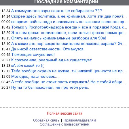
Последние комментарии
А коммунистов воры сажать не собираются ???
13:34
Скорее здесь политика, а не криминал. Хотя эти два понятия начин
14:14
во время войны надо и наказывать по законам военного времени, а
00:09
Только у Роспотребнадзора всегда и все в порядке! Когда касается
18:42
Это нам грозит пожизненное, если только грозно посмотреть в их с
18:29
Опять начались криминальные разборки аля 90е!
18:15
А с каких это пор секретоносителям положена охрана? Это его зада
18:10
Да никой ответственности. Отмажутся.
13:47
Тюменцам сочувствие!
09:45
К сожалению, реальный ад не существует.
20:27
кА зёл какой то ((
13:13
Тебе вообще охрана не нужна, ты никакой ценности не представляеш
12:12
Молодец, наш человек…
12:09
А тебе вообще не стоит пасть открывать! Не с тобой общаются!
08:45
Ну ты то бы помолчал, не про тебя речь.
20:27
Полная версия сайта
Обратная связь
|
Правообладателям
Соглашение с пользователем